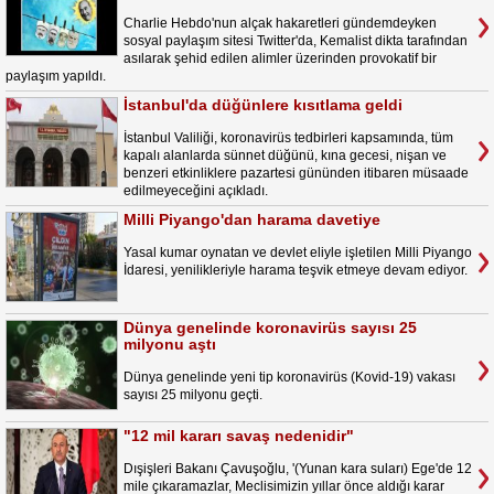
Charlie Hebdo'nun alçak hakaretleri gündemdeyken
sosyal paylaşım sitesi Twitter'da, Kemalist dikta tarafından
asılarak şehid edilen alimler üzerinden provokatif bir
paylaşım yapıldı.
İstanbul'da düğünlere kısıtlama geldi
İstanbul Valiliği, koronavirüs tedbirleri kapsamında, tüm
kapalı alanlarda sünnet düğünü, kına gecesi, nişan ve
benzeri etkinliklere pazartesi gününden itibaren müsaade
edilmeyeceğini açıkladı.
Milli Piyango'dan harama davetiye
Yasal kumar oynatan ve devlet eliyle işletilen Milli Piyango
İdaresi, yenilikleriyle harama teşvik etmeye devam ediyor.
Dünya genelinde koronavirüs sayısı 25
milyonu aştı
Dünya genelinde yeni tip koronavirüs (Kovid-19) vakası
sayısı 25 milyonu geçti.
"12 mil kararı savaş nedenidir"
Dışişleri Bakanı Çavuşoğlu, '(Yunan kara suları) Ege'de 12
mile çıkaramazlar, Meclisimizin yıllar önce aldığı karar