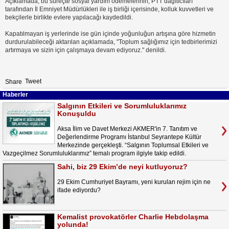
Açıklamada, bu süreçte sosyal yardım ödemelerinin, PTT dağıtıcıları
tarafından İl Emniyet Müdürlükleri ile iş birliği içerisinde, kolluk kuvvetleri ve
bekçilerle birlikte evlere yapılacağı kaydedildi.
Kapatılmayan iş yerlerinde ise gün içinde yoğunluğun artışına göre hizmetin
durdurulabileceği aktarılan açıklamada, "Toplum sağlığımız için tedbirlerimizi
artırmaya ve sizin için çalışmaya devam ediyoruz." denildi.
Tweet
Share
Haberler
Salgının Etkileri ve Sorumluluklarımız
Konuşuldu
Aksa İlim ve Davet Merkezi AKMER'in 7. Tanıtım ve
Değerlendirme Programı İstanbul Seyrantepe Kültür
Merkezinde gerçekleşti. “Salgının Toplumsal Etkileri ve
Vazgeçilmez Sorumluluklarımız” temalı program ilgiyle takip edildi.
Sahi, biz 29 Ekim’de neyi kutluyoruz?
29 Ekim Cumhuriyet Bayramı, yeni kurulan rejim için ne
ifade ediyordu?
Kemalist provokatörler Charlie Hebdolaşma
yolunda!