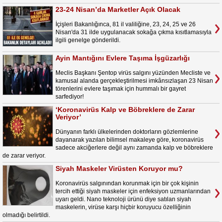
23-24 Nisan’da Marketler Açık Olacak
İçişleri Bakanlığınca, 81 il valiliğine, 23, 24, 25 ve 26
Nisan'da 31 ilde uygulanacak sokağa çıkma kısıtlamasıyla
ilgili genelge gönderildi.
Ayin Mantığını Evlere Taşıma İşgüzarlığı
Meclis Başkanı Şentop virüs salgını yüzünden Mecliste ve
kamusal alanda gerçekleştirilmesi imkânsızlaşan 23 Nisan
törenlerini evlere taşımak için hummalı bir gayret
sarfediyor!
‘Koronavirüs Kalp ve Böbreklere de Zarar
Veriyor’
Dünyanın farklı ülkelerinden doktorların gözlemlerine
dayanarak yazılan bilimsel makaleye göre, koronavirüs
sadece akciğerlere değil aynı zamanda kalp ve böbreklere
de zarar veriyor.
Siyah Maskeler Virüsten Koruyor mu?
Koronavirüs salgınından korunmak için bir çok kişinin
tercih ettiği siyah maskeler için enfeksiyon uzmanlarından
uyarı geldi. Nano teknoloji ürünü diye satılan siyah
maskelerin, virüse karşı hiçbir koruyucu özelliğinin
olmadığı belirtildi.