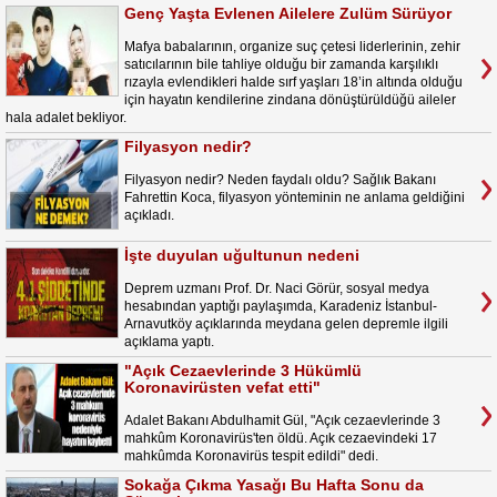
Genç Yaşta Evlenen Ailelere Zulüm Sürüyor
Mafya babalarının, organize suç çetesi liderlerinin, zehir
satıcılarının bile tahliye olduğu bir zamanda karşılıklı
rızayla evlendikleri halde sırf yaşları 18’in altında olduğu
için hayatın kendilerine zindana dönüştürüldüğü aileler
hala adalet bekliyor.
Filyasyon nedir?
Filyasyon nedir? Neden faydalı oldu? Sağlık Bakanı
Fahrettin Koca, filyasyon yönteminin ne anlama geldiğini
açıkladı.
İşte duyulan uğultunun nedeni
Deprem uzmanı Prof. Dr. Naci Görür, sosyal medya
hesabından yaptığı paylaşımda, Karadeniz İstanbul-
Arnavutköy açıklarında meydana gelen depremle ilgili
açıklama yaptı.
"Açık Cezaevlerinde 3 Hükümlü
Koronavirüsten vefat etti"
Adalet Bakanı Abdulhamit Gül, "Açık cezaevlerinde 3
mahkûm Koronavirüs'ten öldü. Açık cezaevindeki 17
mahkûmda Koronavirüs tespit edildi" dedi.
Sokağa Çıkma Yasağı Bu Hafta Sonu da