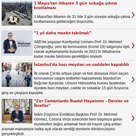
1 Mayıs'tan itibaren 3 gün sokağa çıkma
kısıtlaması
1 Mayıs'tan itibaren de 31 ilde 3 gün süreyle sokağa çıkma
kısıtlamasına gidileceğini duyuruldu.
"1 yıl daha maske takılmalı"
ABD'de yaşayan Kardiyoloji Uzmanı Prof. Dr. Mehmet
Çilingiroğlu, yeni tip koronavirüs (Kovid-19) salgınıyla ilgili
olarak açıklamalarda bulundu ve 2021'in ilkbaharına
kadar maske takılması gerektiğini söyledi.
İstanbul’da bazı meydan ve caddeler kapatıldı
İlk olarak Çin'de ortaya çıkan ve tüm dünyaya ölüm saçan
koronavirüs salgını tedbirleri kapsamında İstanbul'un
Bağcılar ilçesinde, Umumi Hıfzıssıhha Kurulu tarafından
ilçedeki bazı meydan, cadde ve sokaklar 15 gün boyunca
giriş ve çıkışlara kapatıldı.
“Zor Zamanlarda İbadet Hayatımız - Dersler ve
İbretler”
İslâm Düşünce Enstitüsü Başkanı Prof. Dr. Mehmet
Görmez, Corona Virüs sürecinde hem başımıza gelen
musibetleri doğru anlamak hem de hayırlı çıkış yolları
aramak maksadıyla halka açık olarak verdiği derslerin dördüncüsünü
gerçekleştirdi.