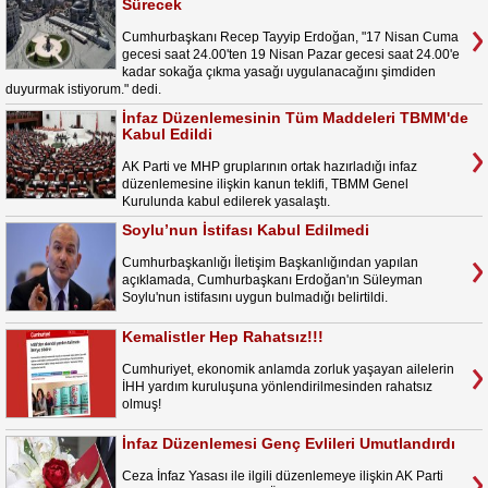
Sürecek
Cumhurbaşkanı Recep Tayyip Erdoğan, "17 Nisan Cuma
gecesi saat 24.00'ten 19 Nisan Pazar gecesi saat 24.00'e
kadar sokağa çıkma yasağı uygulanacağını şimdiden
duyurmak istiyorum." dedi.
İnfaz Düzenlemesinin Tüm Maddeleri TBMM'de
Kabul Edildi
AK Parti ve MHP gruplarının ortak hazırladığı infaz
düzenlemesine ilişkin kanun teklifi, TBMM Genel
Kurulunda kabul edilerek yasalaştı.
Soylu’nun İstifası Kabul Edilmedi
Cumhurbaşkanlığı İletişim Başkanlığından yapılan
açıklamada, Cumhurbaşkanı Erdoğan'ın Süleyman
Soylu'nun istifasını uygun bulmadığı belirtildi.
Kemalistler Hep Rahatsız!!!
Cumhuriyet, ekonomik anlamda zorluk yaşayan ailelerin
İHH yardım kuruluşuna yönlendirilmesinden rahatsız
olmuş!
İnfaz Düzenlemesi Genç Evlileri Umutlandırdı
Ceza İnfaz Yasası ile ilgili düzenlemeye ilişkin AK Parti