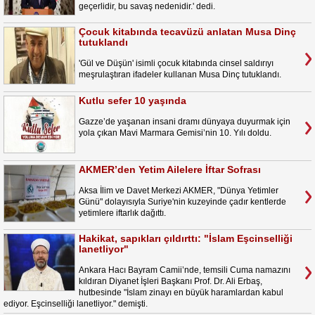
geçerlidir, bu savaş nedenidir.' dedi.
Çocuk kitabında tecavüzü anlatan Musa Dinç
tutuklandı
'Gül ve Düşün' isimli çocuk kitabında cinsel saldırıyı
meşrulaştıran ifadeler kullanan Musa Dinç tutuklandı.
Kutlu sefer 10 yaşında
Gazze’de yaşanan insani dramı dünyaya duyurmak için
yola çıkan Mavi Marmara Gemisi’nin 10. Yılı doldu.
AKMER’den Yetim Ailelere İftar Sofrası
Aksa İlim ve Davet Merkezi AKMER, "Dünya Yetimler
Günü" dolayısıyla Suriye'nin kuzeyinde çadır kentlerde
yetimlere iftarlık dağıttı.
Hakikat, sapıkları çıldırttı: "İslam Eşcinselliği
lanetliyor"
Ankara Hacı Bayram Camii’nde, temsili Cuma namazını
kıldıran Diyanet İşleri Başkanı Prof. Dr. Ali Erbaş,
hutbesinde "İslam zinayı en büyük haramlardan kabul
ediyor. Eşcinselliği lanetliyor." demişti.