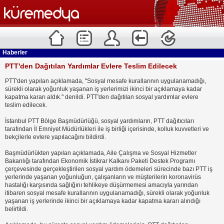
Haberler
PTT'den Dağıtılan Yardımlar Evlere Teslim Edilecek
PTT'den yapılan açıklamada, "Sosyal mesafe kurallarının uygulanamadığı,
sürekli olarak yoğunluk yaşanan iş yerlerimizi ikinci bir açıklamaya kadar
kapatma kararı aldık." denildi. PTT'den dağıtılan sosyal yardımlar evlere
teslim edilecek.
İstanbul PTT Bölge Başmüdürlüğü, sosyal yardımların, PTT dağıtıcıları
tarafından İl Emniyet Müdürlükleri ile iş birliği içerisinde, kolluk kuvvetleri ve
bekçilerle evlere yapılacağını bildirdi.
Başmüdürlükten yapılan açıklamada, Aile Çalışma ve Sosyal Hizmetler
Bakanlığı tarafından Ekonomik İstikrar Kalkanı Paketi Destek Programı
çerçevesinde gerçekleştirilen sosyal yardım ödemeleri sürecinde bazı PTT iş
yerlerinde yaşanan yoğunluğun, çalışanların ve müşterilerin koronavirüs
hastalığı karşısında sağlığını tehlikeye düşürmemesi amacıyla yarından
itibaren sosyal mesafe kurallarının uygulanamadığı, sürekli olarak yoğunluk
yaşanan iş yerlerinde ikinci bir açıklamaya kadar kapatma kararı alındığı
belirtildi.