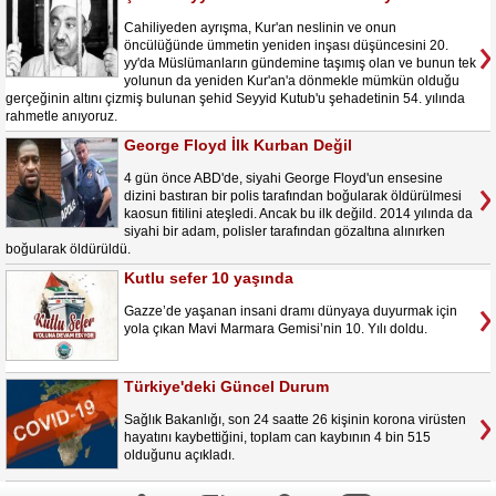
Cahiliyeden ayrışma, Kur'an neslinin ve onun
öncülüğünde ümmetin yeniden inşası düşüncesini 20.
yy'da Müslümanların gündemine taşımış olan ve bunun tek
yolunun da yeniden Kur'an'a dönmekle mümkün olduğu
gerçeğinin altını çizmiş bulunan şehid Seyyid Kutub'u şehadetinin 54. yılında
rahmetle anıyoruz.
George Floyd İlk Kurban Değil
4 gün önce ABD'de, siyahi George Floyd'un ensesine
dizini bastıran bir polis tarafından boğularak öldürülmesi
kaosun fitilini ateşledi. Ancak bu ilk değild. 2014 yılında da
siyahi bir adam, polisler tarafından gözaltına alınırken
boğularak öldürüldü.
Kutlu sefer 10 yaşında
Gazze’de yaşanan insani dramı dünyaya duyurmak için
yola çıkan Mavi Marmara Gemisi’nin 10. Yılı doldu.
Türkiye'deki Güncel Durum
Sağlık Bakanlığı, son 24 saatte 26 kişinin korona virüsten
hayatını kaybettiğini, toplam can kaybının 4 bin 515
olduğunu açıkladı.