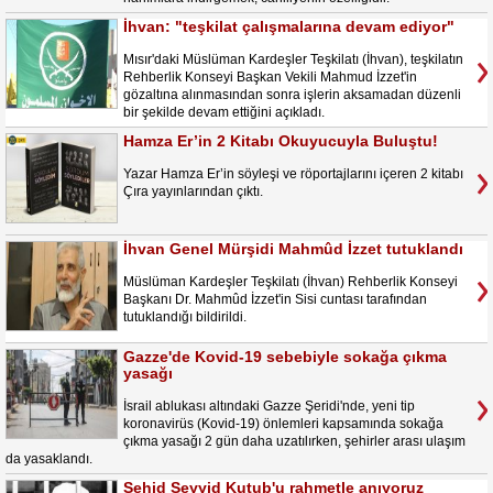
İhvan: "teşkilat çalışmalarına devam ediyor"
Mısır'daki Müslüman Kardeşler Teşkilatı (İhvan), teşkilatın
Rehberlik Konseyi Başkan Vekili Mahmud İzzet'in
gözaltına alınmasından sonra işlerin aksamadan düzenli
bir şekilde devam ettiğini açıkladı.
Hamza Er’in 2 Kitabı Okuyucuyla Buluştu!
Yazar Hamza Er’in söyleşi ve röportajlarını içeren 2 kitabı
Çıra yayınlarından çıktı.
İhvan Genel Mürşidi Mahmûd İzzet tutuklandı
Müslüman Kardeşler Teşkilatı (İhvan) Rehberlik Konseyi
Başkanı Dr. Mahmûd İzzet'in Sisi cuntası tarafından
tutuklandığı bildirildi.
Gazze'de Kovid-19 sebebiyle sokağa çıkma
yasağı
İsrail ablukası altındaki Gazze Şeridi'nde, yeni tip
koronavirüs (Kovid-19) önlemleri kapsamında sokağa
çıkma yasağı 2 gün daha uzatılırken, şehirler arası ulaşım
da yasaklandı.
Şehid Seyyid Kutub'u rahmetle anıyoruz