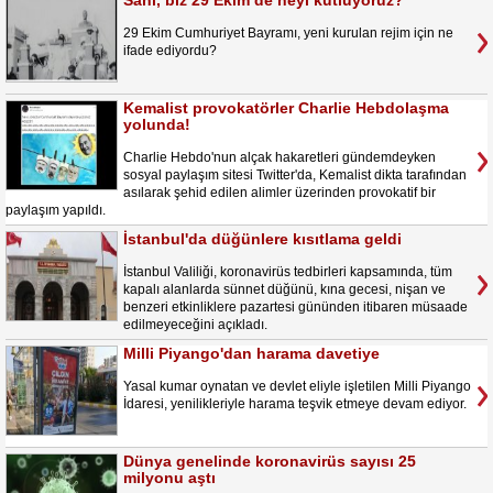
Sahi, biz 29 Ekim’de neyi kutluyoruz?
29 Ekim Cumhuriyet Bayramı, yeni kurulan rejim için ne
ifade ediyordu?
Kemalist provokatörler Charlie Hebdolaşma
yolunda!
Charlie Hebdo'nun alçak hakaretleri gündemdeyken
sosyal paylaşım sitesi Twitter'da, Kemalist dikta tarafından
asılarak şehid edilen alimler üzerinden provokatif bir
paylaşım yapıldı.
İstanbul'da düğünlere kısıtlama geldi
İstanbul Valiliği, koronavirüs tedbirleri kapsamında, tüm
kapalı alanlarda sünnet düğünü, kına gecesi, nişan ve
benzeri etkinliklere pazartesi gününden itibaren müsaade
edilmeyeceğini açıkladı.
Milli Piyango'dan harama davetiye
Yasal kumar oynatan ve devlet eliyle işletilen Milli Piyango
İdaresi, yenilikleriyle harama teşvik etmeye devam ediyor.
Dünya genelinde koronavirüs sayısı 25
milyonu aştı