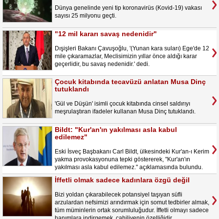
Dünya genelinde yeni tip koronavirüs (Kovid-19) vakası
sayısı 25 milyonu geçti.
"12 mil kararı savaş nedenidir"
Dışişleri Bakanı Çavuşoğlu, '(Yunan kara suları) Ege'de 12
mile çıkaramazlar, Meclisimizin yıllar önce aldığı karar
geçerlidir, bu savaş nedenidir.' dedi.
Çocuk kitabında tecavüzü anlatan Musa Dinç
tutuklandı
'Gül ve Düşün' isimli çocuk kitabında cinsel saldırıyı
meşrulaştıran ifadeler kullanan Musa Dinç tutuklandı.
Bildt: "Kur'an'ın yakılması asla kabul
edilemez"
Eski İsveç Başbakanı Carl Bildt, ülkesindeki Kur'an-ı Kerim
yakma provokasyonuna tepki göstererek, "Kur'an'ın
yakılması asla kabul edilemez." açıklamasında bulundu.
İffetli olmak sadece kadınlara özgü değil
Bizi yoldan çıkarabilecek potansiyel taşıyan süfli
arzulardan nefsimizi arındırmak için somut tedbirler almak,
tüm müminlerin ortak sorumluluğudur. İffetli olmayı sadece
hanımlara indirgemek, cahiliyenin özelliğidir.