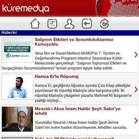
Haberler
Salgının Etkileri ve Sorumluluklarımız
Konuşuldu
Aksa İlim ve Davet Merkezi AKMER'in 7. Tanıtım ve
Değerlendirme Programı İstanbul Seyrantepe Kültür
Merkezinde gerçekleşti. “Salgının Toplumsal Etkileri ve
Vazgeçilmez Sorumluluklarımız” temalı program ilgiyle takip edildi.
Hamza Er'le Röportaj
Hamza Er, geçtiğimiz Ağustos ayında Çıra Kitap etiketiyle
yayınlanan iki röportaj kitabıyla okur karşısına çıktı. İki
röportaj kitabıyla çıkagelen yazarla Mehmet Ali Başaran'ın
yaptığı söyleşi...
Mescid-i Aksa İmam Hatibi Şeyh Sabri’ye
tehdit
Siyonistler Mescid-i Aksa İmam Hatibi Şeyh İkrime
Sabri’nin evine baskın düzenleyerek, tehditler savurdu.