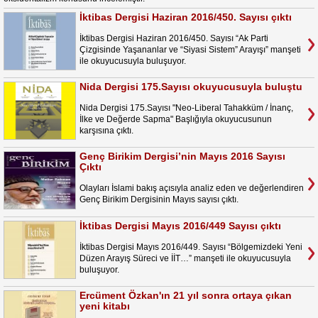
İktibas Dergisi Haziran 2016/450. Sayısı çıktı
İktibas Dergisi Haziran 2016/450. Sayısı “Ak Parti
Çizgisinde Yaşananlar ve “Siyasi Sistem” Arayışı” manşeti
ile okuyucusuyla buluşuyor.
Nida Dergisi 175.Sayısı okuyucusuyla buluştu
Nida Dergisi 175.Sayısı "Neo-Liberal Tahakküm / İnanç,
İlke ve Değerde Sapma" Başlığıyla okuyucusunun
karşısına çıktı.
Genç Birikim Dergisi’nin Mayıs 2016 Sayısı
Çıktı
Olayları İslami bakış açısıyla analiz eden ve değerlendiren
Genç Birikim Dergisinin Mayıs sayısı çıktı.
İktibas Dergisi Mayıs 2016/449 Sayısı çıktı
İktibas Dergisi Mayıs 2016/449. Sayısı “Bölgemizdeki Yeni
Düzen Arayış Süreci ve İİT…” manşeti ile okuyucusuyla
buluşuyor.
Ercüment Özkan'ın 21 yıl sonra ortaya çıkan
yeni kitabı