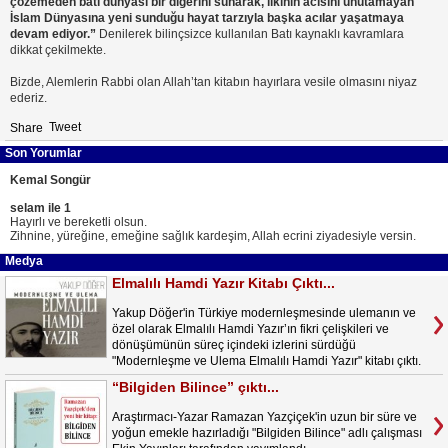
çözemeden batı dünyası bir diğerini sunarak, ilkinin acısını unutamayan
İslam Dünyasına yeni sunduğu hayat tarzıyla başka acılar yaşatmaya
devam ediyor.”
Denilerek bilinçsizce kullanılan Batı kaynaklı kavramlara
dikkat çekilmekte.
Bizde, Alemlerin Rabbi olan Allah’tan kitabın hayırlara vesile olmasını niyaz
ederiz.
Tweet
Share
Son Yorumlar
Kemal Songür
selam ile 1
Hayırlı ve bereketli olsun.
Zihnine, yüreğine, emeğine sağlık kardeşim, Allah ecrini ziyadesiyle versin.
Medya
Elmalılı Hamdi Yazır Kitabı Çıktı...
Yakup Döğer'in Türkiye modernleşmesinde ulemanın ve
özel olarak Elmalılı Hamdi Yazır’ın fikri çelişkileri ve
dönüşümünün süreç içindeki izlerini sürdüğü
"Modernleşme ve Ulema Elmalılı Hamdi Yazır" kitabı çıktı.
“Bilgiden Bilince” çıktı...
Araştırmacı-Yazar Ramazan Yazçiçek'in uzun bir süre ve
yoğun emekle hazırladığı "Bilgiden Bilince" adlı çalışması