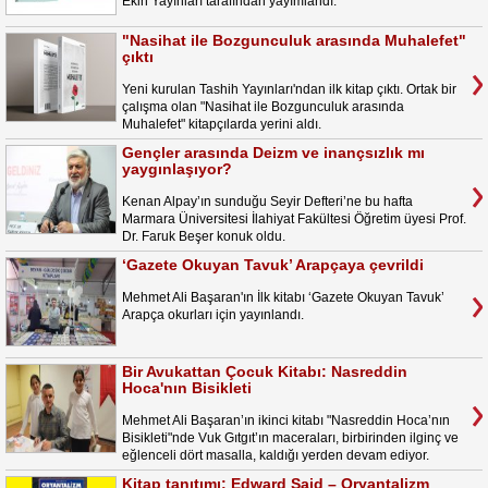
Ekin Yayınları tarafından yayımlandı.
"Nasihat ile Bozgunculuk arasında Muhalefet"
çıktı
Yeni kurulan Tashih Yayınları'ndan ilk kitap çıktı. Ortak bir
çalışma olan "Nasihat ile Bozgunculuk arasında
Muhalefet" kitapçılarda yerini aldı.
Gençler arasında Deizm ve inançsızlık mı
yaygınlaşıyor?
Kenan Alpay’ın sunduğu Seyir Defteri’ne bu hafta
Marmara Üniversitesi İlahiyat Fakültesi Öğretim üyesi Prof.
Dr. Faruk Beşer konuk oldu.
‘Gazete Okuyan Tavuk’ Arapçaya çevrildi
Mehmet Ali Başaran'ın İlk kitabı ‘Gazete Okuyan Tavuk’
Arapça okurları için yayınlandı.
Bir Avukattan Çocuk Kitabı: Nasreddin
Hoca'nın Bisikleti
Mehmet Ali Başaran’ın ikinci kitabı "Nasreddin Hoca’nın
Bisikleti"nde Vuk Gıtgıt’ın maceraları, birbirinden ilginç ve
eğlenceli dört masalla, kaldığı yerden devam ediyor.
Kitap tanıtımı: Edward Said – Oryantalizm