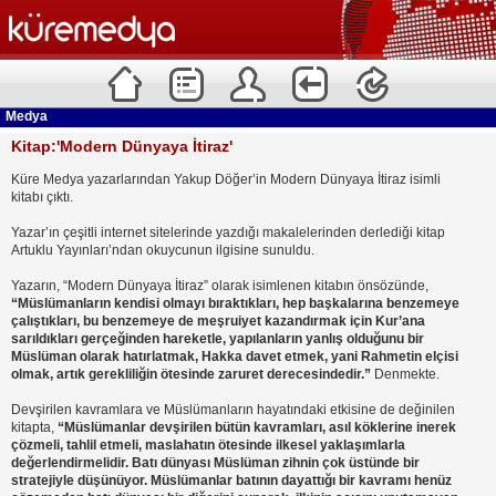
Medya
Kitap:'Modern Dünyaya İtiraz'
Küre Medya yazarlarından Yakup Döğer’in Modern Dünyaya İtiraz isimli
kitabı çıktı.
Yazar’ın çeşitli internet sitelerinde yazdığı makalelerinden derlediği kitap
Artuklu Yayınları’ndan okuycunun ilgisine sunuldu.
Yazarın, “Modern Dünyaya İtiraz” olarak isimlenen kitabın önsözünde,
“Müslümanların kendisi olmayı bıraktıkları, hep başkalarına benzemeye
çalıştıkları, bu benzemeye de meşruiyet kazandırmak için Kur’ana
sarıldıkları gerçeğinden hareketle, yapılanların yanlış olduğunu bir
Müslüman olarak hatırlatmak, Hakka davet etmek, yani Rahmetin elçisi
olmak, artık gerekliliğin ötesinde zaruret derecesindedir.”
Denmekte.
Devşirilen kavramlara ve Müslümanların hayatındaki etkisine de değinilen
kitapta,
“Müslümanlar devşirilen bütün kavramları, asıl köklerine inerek
çözmeli, tahlil etmeli, maslahatın ötesinde ilkesel yaklaşımlarla
değerlendirmelidir. Batı dünyası Müslüman zihnin çok üstünde bir
stratejiyle düşünüyor. Müslümanlar batının dayattığı bir kavramı henüz