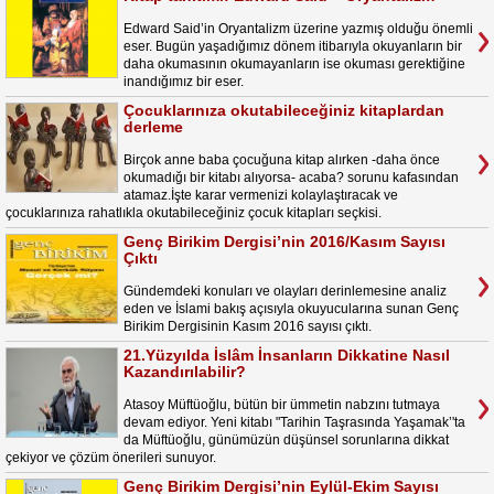
Edward Said’in Oryantalizm üzerine yazmış olduğu önemli
eser. Bugün yaşadığımız dönem itibarıyla okuyanların bir
daha okumasının okumayanların ise okuması gerektiğine
inandığımız bir eser.
Çocuklarınıza okutabileceğiniz kitaplardan
derleme
Birçok anne baba çocuğuna kitap alırken -daha önce
okumadığı bir kitabı alıyorsa- acaba? sorunu kafasından
atamaz.İşte karar vermenizi kolaylaştıracak ve
çocuklarınıza rahatlıkla okutabileceğiniz çocuk kitapları seçkisi.
Genç Birikim Dergisi’nin 2016/Kasım Sayısı
Çıktı
Gündemdeki konuları ve olayları derinlemesine analiz
eden ve İslami bakış açısıyla okuyucularına sunan Genç
Birikim Dergisinin Kasım 2016 sayısı çıktı.
21.Yüzyılda İslâm İnsanların Dikkatine Nasıl
Kazandırılabilir?
Atasoy Müftüoğlu, bütün bir ümmetin nabzını tutmaya
devam ediyor. Yeni kitabı "Tarihin Taşrasında Yaşamak’'ta
da Müftüoğlu, günümüzün düşünsel sorunlarına dikkat
çekiyor ve çözüm önerileri sunuyor.
Genç Birikim Dergisi’nin Eylül-Ekim Sayısı