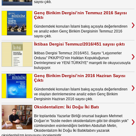
sayısı çıktı.
Genç Birikim Dergisi’nin Temmuz 2016 Sayısı
Çıktı
Gündemdeki konuları İslami bakış açısıyla değerlendiren
ve analiz eden Genç Birikim Dergisinin Temmuz 2016
sayısı çıktı.
İktibas Dergisi Temmuz/2016/451 sayısı çıktı
İktibas Dergisi Temmuz 2016/451. Sayısı “Lejyonerler
Ordusu” PKK/PYD’nin Halktan Kopukluğunun
Derinleşmesi ve YENİ TÜRKİYE” manşeti ile okuyucusuyla
buluşuyor.
Genç Birikim Dergisi’nin 2016 Haziran Sayısı
Çıktı
Gündemdeki konuları İslami bakış açısıyla değerlendiren
ve olayları derinlemesine analiz eden Genç Birikim
Dergisinin Haziran 2016 sayısı çıktı.
Oksidentalizm: İki Doğu İki Batı
Bir toplantıda Yazarlar Birliği onursal başkanı Mehmet
Doğan’ın “bizde neden oksidentalizm gibi bir disiplin yok”
cümlesinden esinlendiğini belirten Abdullah Metin,
Oksidentalizm İki Doğu İki Batıkitabını yazarak
oksidentalizm konusunu incelemiştir.