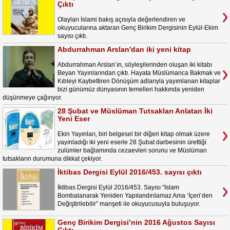
Çıktı
Olayları İslami bakış açısıyla değerlendiren ve
okuyucularına aktaran Genç Birikim Dergisinin Eylül-Ekim
sayısı çıktı.
Abdurrahman Arslan'dan iki yeni kitap
Abdurrahman Arslan’ın, söyleşilerinden oluşan iki kitabı
Beyan Yayınlarından çıktı. Hayata Müslümanca Bakmak ve
Kıbleyi Kaybettiren Dönüşüm adlarıyla yayımlanan kitaplar
bizi günümüz dünyasının temelleri hakkında yeniden
düşünmeye çağırıyor.
28 Şubat ve Müslüman Tutsakları Anlatan İki
Yeni Eser
Ekin Yayınları, biri belgesel bir diğeri kitap olmak üzere
yayınladığı iki yeni eserle 28 Şubat darbesinin ürettiği
zulümler bağlamında cezaevleri sorunu ve Müslüman
tutsakların durumuna dikkat çekiyor.
İktibas Dergisi Eylül 2016/453. sayısı çıktı
İktibas Dergisi Eylül 2016/453. Sayısı “İslam
Bombalanarak Yeniden Yapılandırılamaz Ama ‘İçeri’den
Değiştirilebilir” manşeti ile okuyucusuyla buluşuyor.
Genç Birikim Dergisi’nin 2016 Ağustos Sayısı