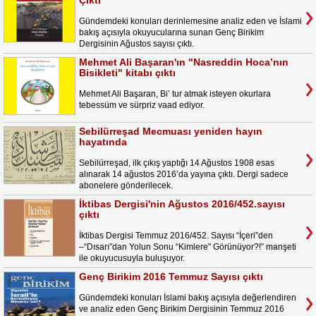
Çıktı
Gündemdeki konuları derinlemesine analiz eden ve İslami
bakış açısıyla okuyucularına sunan Genç Birikim
Dergisinin Ağustos sayısı çıktı.
Mehmet Ali Başaran'ın "Nasreddin Hoca’nın
Bisikleti" kitabı çıktı
Mehmet Ali Başaran, Bi’ tur atmak isteyen okurlara
tebessüm ve sürpriz vaad ediyor.
Sebilürreşad Mecmuası yeniden hayın
hayatında
Sebilürreşad, ilk çıkış yaptığı 14 Ağustos 1908 esas
alınarak 14 ağustos 2016’da yayına çıktı. Dergi sadece
abonelere gönderilecek.
İktibas Dergisi'nin Ağustos 2016/452.sayısı
çıktı
İktibas Dergisi Temmuz 2016/452. Sayısı “İçeri”den
–“Dısarı”dan Yolun Sonu “Kimlere" Görünüyor?!” manşeti
ile okuyucusuyla buluşuyor.
Genç Birikim 2016 Temmuz Sayısı çıktı
Gündemdeki konuları İslami bakış açısıyla değerlendiren
ve analiz eden Genç Birikim Dergisinin Temmuz 2016