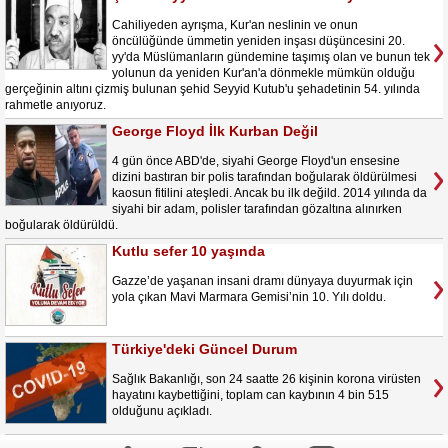
Cahiliyeden ayrışma, Kur'an neslinin ve onun
öncülüğünde ümmetin yeniden inşası düşüncesini 20.
yy'da Müslümanların gündemine taşımış olan ve bunun tek
yolunun da yeniden Kur'an'a dönmekle mümkün olduğu
gerçeğinin altını çizmiş bulunan şehid Seyyid Kutub'u şehadetinin 54. yılında
rahmetle anıyoruz.
George Floyd İlk Kurban Değil
4 gün önce ABD'de, siyahi George Floyd'un ensesine
dizini bastıran bir polis tarafından boğularak öldürülmesi
kaosun fitilini ateşledi. Ancak bu ilk değild. 2014 yılında da
siyahi bir adam, polisler tarafından gözaltına alınırken
boğularak öldürüldü.
Kutlu sefer 10 yaşında
Gazze’de yaşanan insani dramı dünyaya duyurmak için
yola çıkan Mavi Marmara Gemisi’nin 10. Yılı doldu.
Türkiye'deki Güncel Durum
Sağlık Bakanlığı, son 24 saatte 26 kişinin korona virüsten
hayatını kaybettiğini, toplam can kaybının 4 bin 515
olduğunu açıkladı.