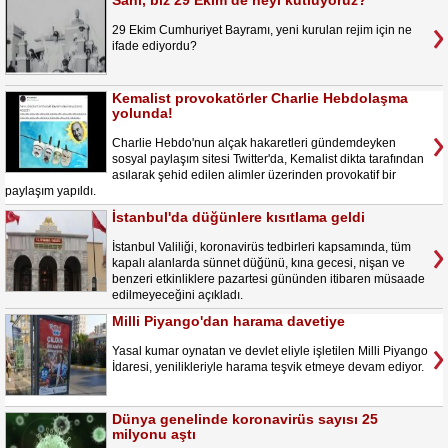
Sahi, biz 29 Ekim’de neyi kutluyoruz?
29 Ekim Cumhuriyet Bayramı, yeni kurulan rejim için ne
ifade ediyordu?
Kemalist provokatörler Charlie Hebdolaşma
yolunda!
Charlie Hebdo'nun alçak hakaretleri gündemdeyken
sosyal paylaşım sitesi Twitter'da, Kemalist dikta tarafından
asılarak şehid edilen alimler üzerinden provokatif bir
paylaşım yapıldı.
İstanbul'da düğünlere kısıtlama geldi
İstanbul Valiliği, koronavirüs tedbirleri kapsamında, tüm
kapalı alanlarda sünnet düğünü, kına gecesi, nişan ve
benzeri etkinliklere pazartesi gününden itibaren müsaade
edilmeyeceğini açıkladı.
Milli Piyango'dan harama davetiye
Yasal kumar oynatan ve devlet eliyle işletilen Milli Piyango
İdaresi, yenilikleriyle harama teşvik etmeye devam ediyor.
Dünya genelinde koronavirüs sayısı 25
milyonu aştı