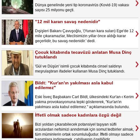
Dünya genelinde yeni tip koronavirüs (Kovid-19) vakası
sayısı 25 milyonu geçti.
"12 mil kararı savaş nedenidir"
Dışişleri Bakanı Çavuşoğlu, '(Yunan kara suları) Ege'de 12
mile çıkaramazlar, Meclisimizin yıllar önce aldığı karar
geçerlidir, bu savaş nedenidir.' dedi.
Çocuk kitabında tecavüzü anlatan Musa Dinç
tutuklandı
'Gül ve Düşün' isimli çocuk kitabında cinsel saldırıyı
meşrulaştıran ifadeler kullanan Musa Dinç tutuklandı.
Bildt: "Kur'an'ın yakılması asla kabul
edilemez"
Eski İsveç Başbakanı Carl Bildt, ülkesindeki Kur'an-ı Kerim
yakma provokasyonuna tepki göstererek, "Kur'an'ın
yakılması asla kabul edilemez." açıklamasında bulundu.
İffetli olmak sadece kadınlara özgü değil
Bizi yoldan çıkarabilecek potansiyel taşıyan süfli
arzulardan nefsimizi arındırmak için somut tedbirler almak,
tüm müminlerin ortak sorumluluğudur. İffetli olmayı sadece
hanımlara indirgemek, cahiliyenin özelliğidir.