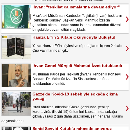
İhvan: "teşkilat çalışmalarına devam ediyor"
Mısır'daki Müslüman Kardeşler Teşkilatı (İhvan), teşkilatın
Rehberlik Konseyi Başkan Vekili Mahmud İzzet'in
gözaltına alınmasından sonra işlerin aksamadan düzenli
bir şekilde devam ettiğini açıkladı.
Hamza Er’in 2 Kitabı Okuyucuyla Buluştu!
Yazar Hamza Er’in söyleşi ve röportajlarını içeren 2 kitabı
Çıra yayınlarından çıktı.
İhvan Genel Mürşidi Mahmûd İzzet tutuklandı
Müslüman Kardeşler Teşkilatı (İhvan) Rehberlik Konseyi
Başkanı Dr. Mahmûd İzzet'in Sisi cuntası tarafından
tutuklandığı bildirildi.
Gazze'de Kovid-19 sebebiyle sokağa çıkma
yasağı
İsrail ablukası altındaki Gazze Şeridi'nde, yeni tip
koronavirüs (Kovid-19) önlemleri kapsamında sokağa
çıkma yasağı 2 gün daha uzatılırken, şehirler arası ulaşım
da yasaklandı.
Şehid Seyyid Kutub'u rahmetle anıyoruz