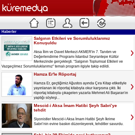
Haberler
Salgının Etkileri ve Sorumluluklarımız
Konuşuldu
Aksa İlim ve Davet Merkezi AKMER'in 7. Tanıtım ve
Değerlendirme Programı İstanbul Seyrantepe Kültür
Merkezinde gerçekleşti. “Salgının Toplumsal Etkileri ve
Vazgeçilmez Sorumluluklarımız” temalı program ilgiyle takip edildi.
Hamza Er'le Röportaj
Hamza Er, geçtiğimiz Ağustos ayında Çıra Kitap etiketiyle
yayınlanan iki röportaj kitabıyla okur karşısına çıktı. İki
röportaj kitabıyla çıkagelen yazarla Mehmet Ali Başaran'ın
yaptığı söyleşi...
Mescid-i Aksa İmam Hatibi Şeyh Sabri’ye
tehdit
Siyonistler Mescid-i Aksa İmam Hatibi Şeyh İkrime
Sabri’nin evine baskın düzenleyerek, tehditler savurdu.