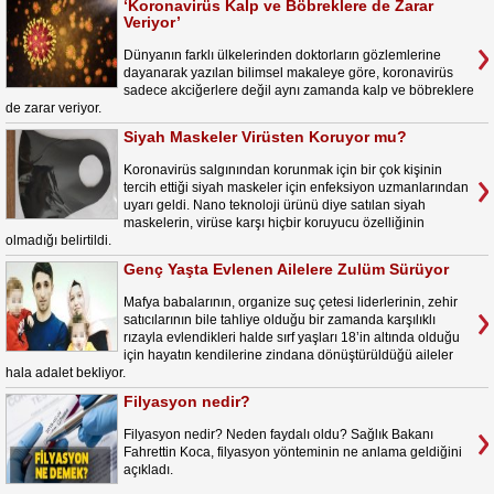
‘Koronavirüs Kalp ve Böbreklere de Zarar
Veriyor’
Dünyanın farklı ülkelerinden doktorların gözlemlerine
dayanarak yazılan bilimsel makaleye göre, koronavirüs
sadece akciğerlere değil aynı zamanda kalp ve böbreklere
de zarar veriyor.
Siyah Maskeler Virüsten Koruyor mu?
Koronavirüs salgınından korunmak için bir çok kişinin
tercih ettiği siyah maskeler için enfeksiyon uzmanlarından
uyarı geldi. Nano teknoloji ürünü diye satılan siyah
maskelerin, virüse karşı hiçbir koruyucu özelliğinin
olmadığı belirtildi.
Genç Yaşta Evlenen Ailelere Zulüm Sürüyor
Mafya babalarının, organize suç çetesi liderlerinin, zehir
satıcılarının bile tahliye olduğu bir zamanda karşılıklı
rızayla evlendikleri halde sırf yaşları 18’in altında olduğu
için hayatın kendilerine zindana dönüştürüldüğü aileler
hala adalet bekliyor.
Filyasyon nedir?
Filyasyon nedir? Neden faydalı oldu? Sağlık Bakanı
Fahrettin Koca, filyasyon yönteminin ne anlama geldiğini
açıkladı.