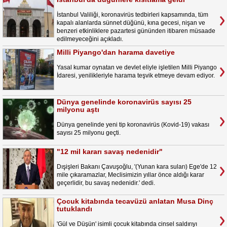
İstanbul Valiliği, koronavirüs tedbirleri kapsamında, tüm
kapalı alanlarda sünnet düğünü, kına gecesi, nişan ve
benzeri etkinliklere pazartesi gününden itibaren müsaade
edilmeyeceğini açıkladı.
Milli Piyango'dan harama davetiye
Yasal kumar oynatan ve devlet eliyle işletilen Milli Piyango
İdaresi, yenilikleriyle harama teşvik etmeye devam ediyor.
Dünya genelinde koronavirüs sayısı 25
milyonu aştı
Dünya genelinde yeni tip koronavirüs (Kovid-19) vakası
sayısı 25 milyonu geçti.
"12 mil kararı savaş nedenidir"
Dışişleri Bakanı Çavuşoğlu, '(Yunan kara suları) Ege'de 12
mile çıkaramazlar, Meclisimizin yıllar önce aldığı karar
geçerlidir, bu savaş nedenidir.' dedi.
Çocuk kitabında tecavüzü anlatan Musa Dinç
tutuklandı
'Gül ve Düşün' isimli çocuk kitabında cinsel saldırıyı