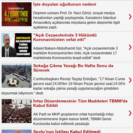
İşte duyulan uğultunun nedeni
Deprem uzmanı Prof. Dr. Naci Görür, sosyal medya
hesabından yaptığı paylaşımda, Karadeniz İstanbul-
Arnavutköy açıklarında meydana gelen depremle ilgili
açıklama yaptı.
"Açık Cezaevlerinde 3 Hükümlü
Koronavirüsten vefat etti"
Adalet Bakanı Abdulhamit Gül, "Açık cezaevlerinde 3
mahkûm Koronavirüs'ten öldü. Açık cezaevindeki 17
mahkûmda Koronavirüs tespit edildi" dedi.
Sokağa Çıkma Yasağı Bu Hafta Sonu da
Sürecek
Cumhurbaşkanı Recep Tayyip Erdoğan, "17 Nisan Cuma
gecesi saat 24.00'ten 19 Nisan Pazar gecesi saat 24.00'e
kadar sokağa çıkma yasağı uygulanacağını şimdiden
duyurmak istiyorum." dedi.
İnfaz Düzenlemesinin Tüm Maddeleri TBMM'de
Kabul Edildi
AK Parti ve MHP gruplarının ortak hazırladığı infaz
düzenlemesine ilişkin kanun teklifi, TBMM Genel
Kurulunda kabul edilerek yasalaştı.
Soylu’nun İstifası Kabul Edilmedi