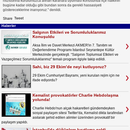
hıfzıssıhha kurulumuzca alınan kararlara uyulması konusunda ilçe halkının
bugüne kadar olduğu gibi bundan sonra da gerekli hassasiyeti
göstereceklerine inanıyoruz." denildi.
Tweet
Share
Haberler
Salgının Etkileri ve Sorumluluklarımız
Konuşuldu
Aksa İlim ve Davet Merkezi AKMER'in 7. Tanıtım ve
Değerlendirme Programı İstanbul Seyrantepe Kültür
Merkezinde gerçekleşti. “Salgının Toplumsal Etkileri ve
Vazgeçilmez Sorumluluklarımız” temalı program ilgiyle takip edildi.
Sahi, biz 29 Ekim’de neyi kutluyoruz?
29 Ekim Cumhuriyet Bayramı, yeni kurulan rejim için ne
ifade ediyordu?
Kemalist provokatörler Charlie Hebdolaşma
yolunda!
Charlie Hebdo'nun alçak hakaretleri gündemdeyken
sosyal paylaşım sitesi Twitter'da, Kemalist dikta tarafından
asılarak şehid edilen alimler üzerinden provokatif bir
paylaşım yapıldı.
İstanbul'da düğünlere kısıtlama geldi