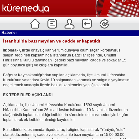
Haberler
İstanbul’da bazı meydan ve caddeler kapatıldı
İlk olarak Çin'de ortaya çıkan ve tüm dünyaya ölüm saçan koronavirüs
salgını tedbirleri kapsamında İstanbul'un Bağcılar ilçesinde, Umumi
Hıfzıssıhha Kurulu tarafından ilçedeki bazı meydan, cadde ve sokaklar 15
gün boyunca giriş ve çıkışlara kapatıldı.
Bağcılar Kaymakamlığı'ndan yapılan açıklamada, İlçe Umumi Hıfzıssıhha
Kurulu'nun vatandaşı Kovid-19 salgınından korumak ve salgının yayılmasını
engellemek amacıyla ilçede bazı düzenlemeler yaptığı aktarıldı.
EK TEDBİRLER AÇIKLANDI
Açıklamada, İlçe Umumi Hıfzıssıhha Kurulu'nun 1593 sayılı Umumi
Hıfzıssıhha Kanunu'nun 26. maddesine istinaden 10 Nisan'da düzenlenen
olağanüstü toplantıda aldığı tedbirlerin süresinin dolması nedeniyle bugün
toplanılarak ek tedbirler alındığı kaydedildi.
Bu tedbirler kapsamında, ilçede araç trafiğine kapatılarak "Yürüyüş Yolu"
olarak düzenlenmiş cadde ve sokaklar ile bazı meydanların 15.00-03.00