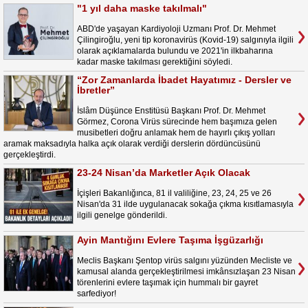
"1 yıl daha maske takılmalı"
ABD'de yaşayan Kardiyoloji Uzmanı Prof. Dr. Mehmet
Çilingiroğlu, yeni tip koronavirüs (Kovid-19) salgınıyla ilgili
olarak açıklamalarda bulundu ve 2021'in ilkbaharına
kadar maske takılması gerektiğini söyledi.
“Zor Zamanlarda İbadet Hayatımız - Dersler ve
İbretler”
İslâm Düşünce Enstitüsü Başkanı Prof. Dr. Mehmet
Görmez, Corona Virüs sürecinde hem başımıza gelen
musibetleri doğru anlamak hem de hayırlı çıkış yolları
aramak maksadıyla halka açık olarak verdiği derslerin dördüncüsünü
gerçekleştirdi.
23-24 Nisan’da Marketler Açık Olacak
İçişleri Bakanlığınca, 81 il valiliğine, 23, 24, 25 ve 26
Nisan'da 31 ilde uygulanacak sokağa çıkma kısıtlamasıyla
ilgili genelge gönderildi.
Ayin Mantığını Evlere Taşıma İşgüzarlığı
Meclis Başkanı Şentop virüs salgını yüzünden Mecliste ve
kamusal alanda gerçekleştirilmesi imkânsızlaşan 23 Nisan
törenlerini evlere taşımak için hummalı bir gayret
sarfediyor!