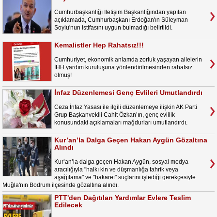
Cumhurbaşkanlığı İletişim Başkanlığından yapılan
açıklamada, Cumhurbaşkanı Erdoğan'ın Süleyman
Soylu'nun istifasını uygun bulmadığı belirtildi.
Kemalistler Hep Rahatsız!!!
Cumhuriyet, ekonomik anlamda zorluk yaşayan ailelerin
İHH yardım kuruluşuna yönlendirilmesinden rahatsız
olmuş!
İnfaz Düzenlemesi Genç Evlileri Umutlandırdı
Ceza İnfaz Yasası ile ilgili düzenlemeye ilişkin AK Parti
Grup Başkanvekili Cahit Özkan’ın, genç evlilik
konusundaki açıklamaları mağdurları umutlandırdı.
Kur’an’la Dalga Geçen Hakan Aygün Gözaltına
Alındı
Kur’an’la dalga geçen Hakan Aygün, sosyal medya
aracılığıyla "halkı kin ve düşmanlığa tahrik veya
aşağılama" ve "hakaret" suçlarını işlediği gerekçesiyle
Muğla'nın Bodrum ilçesinde gözaltına alındı.
PTT'den Dağıtılan Yardımlar Evlere Teslim
Edilecek