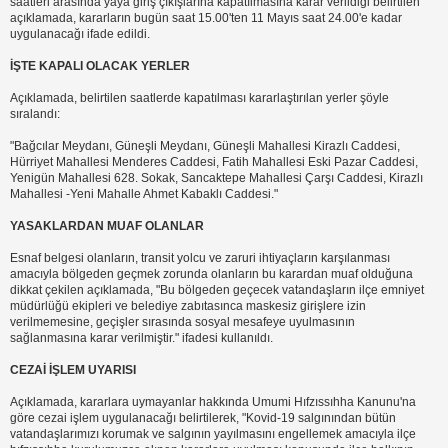
saatleri arasında yaya giriş çıkışlarına kapatılmasına karar verildiği belirtilen
açıklamada, kararların bugün saat 15.00'ten 11 Mayıs saat 24.00'e kadar
uygulanacağı ifade edildi.
İŞTE KAPALI OLACAK YERLER
Açıklamada, belirtilen saatlerde kapatılması kararlaştırılan yerler şöyle
sıralandı:
"Bağcılar Meydanı, Güneşli Meydanı, Güneşli Mahallesi Kirazlı Caddesi,
Hürriyet Mahallesi Menderes Caddesi, Fatih Mahallesi Eski Pazar Caddesi,
Yenigün Mahallesi 628. Sokak, Sancaktepe Mahallesi Çarşı Caddesi, Kirazlı
Mahallesi -Yeni Mahalle Ahmet Kabaklı Caddesi."
YASAKLARDAN MUAF OLANLAR
Esnaf belgesi olanların, transit yolcu ve zaruri ihtiyaçların karşılanması
amacıyla bölgeden geçmek zorunda olanların bu karardan muaf olduğuna
dikkat çekilen açıklamada, "Bu bölgeden geçecek vatandaşların ilçe emniyet
müdürlüğü ekipleri ve belediye zabıtasınca maskesiz girişlere izin
verilmemesine, geçişler sırasında sosyal mesafeye uyulmasının
sağlanmasına karar verilmiştir." ifadesi kullanıldı.
CEZAİ İŞLEM UYARISI
Açıklamada, kararlara uymayanlar hakkında Umumi Hıfzıssıhha Kanunu'na
göre cezai işlem uygulanacağı belirtilerek, "Kovid-19 salgınından bütün
vatandaşlarımızı korumak ve salgının yayılmasını engellemek amacıyla ilçe