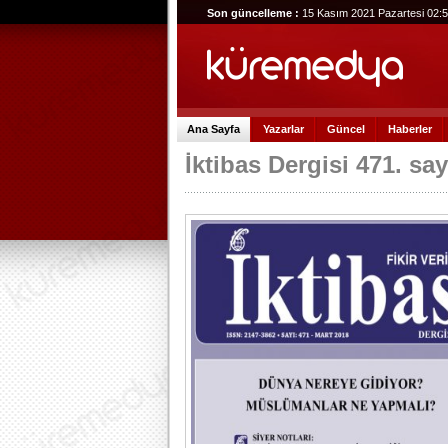
Son güncelleme :
15 Kasım 2021 Pazartesi 02:
Ana Sayfa
Yazarlar
Güncel
Haberler
İktibas Dergisi 471. sayı