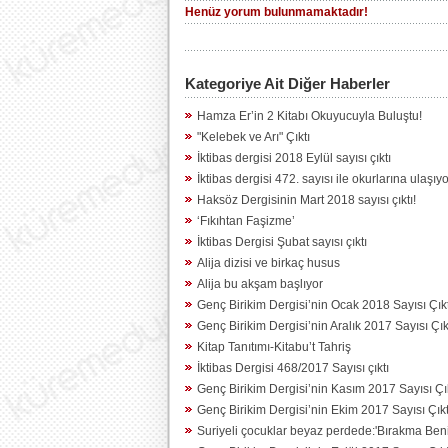
Henüz yorum bulunmamaktadır!
Kategoriye Ait Diğer Haberler
Hamza Er’in 2 Kitabı Okuyucuyla Buluştu!
"Kelebek ve Arı" Çıktı
İktibas dergisi 2018 Eylül sayısı çıktı
İktibas dergisi 472. sayısı ile okurlarına ulaşıyo
Haksöz Dergisinin Mart 2018 sayısı çıktı!
‘Fıkıhtan Faşizme’
İktibas Dergisi Şubat sayısı çıktı
Alija dizisi ve birkaç husus
Alija bu akşam başlıyor
Genç Birikim Dergisi’nin Ocak 2018 Sayısı Çıkt
Genç Birikim Dergisi’nin Aralık 2017 Sayısı Çık
Kitap Tanıtımı-Kitabu’t Tahriş
İktibas Dergisi 468/2017 Sayısı çıktı
Genç Birikim Dergisi’nin Kasım 2017 Sayısı Çı
Genç Birikim Dergisi’nin Ekim 2017 Sayısı Çıkt
Suriyeli çocuklar beyaz perdede:'Bırakma Beni