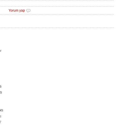
Yorum yap
r
ı
tı
ktı
ı
'