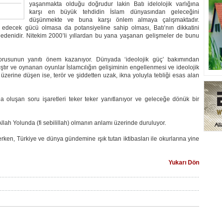
yaşanmakta olduğu doğrudur lakin Batı idelolojik varlığına
karşı en büyük tehdidin İslam dünyasından geleceğini
düşünmekte ve buna karşı önlem almaya çalışmaktadır.
 edecek gücü olmasa da potansiyeline sahip olması, Batı’nın dikkatini
denidir. Nitekim 2000’li yıllardan bu yana yaşanan gelişmeler de bunu
rusunun yanıtı önem kazanıyor. Dünyada ‘ideolojik güç’ bakımından
ır ve oynanan oyunlar İslamcılığın gelişiminin engellenmesi ve ideolojik
üzerine düşen ise, terör ve şiddetten uzak, ikna yoluyla tebliği esas alan
oluşan soru işaretleri teker teker yanıtlanıyor ve geleceğe dönük bir
lah Yolunda (fi sebilillah) olmanın anlamı üzerinde duruluyor.
rken, Türkiye ve dünya gündemine ışık tutan iktibasları ile okurlarına yine
Yukarı Dön