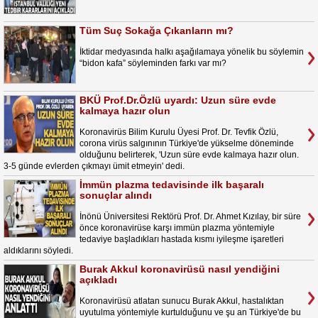
Tüm Suç Sokağa Çıkanların mı?
İktidar medyasında halkı aşağılamaya yönelik bu söylemin
“bidon kafa” söyleminden farkı var mı?
BKÜ Prof.Dr.Özlü uyardı: Uzun süre evde
kalmaya hazır olun
Koronavirüs Bilim Kurulu Üyesi Prof. Dr. Tevfik Özlü,
corona virüs salgınının Türkiye'de yükselme döneminde
olduğunu belirterek, 'Uzun süre evde kalmaya hazır olun.
3-5 günde evlerden çıkmayı ümit etmeyin' dedi.
İmmün plazma tedavisinde ilk başaralı
sonuçlar alındı
İnönü Üniversitesi Rektörü Prof. Dr. Ahmet Kızılay, bir süre
önce koronavirüse karşı immün plazma yöntemiyle
tedaviye başladıkları hastada kısmı iyileşme işaretleri
aldıklarını söyledi.
Burak Akkul koronavirüsü nasıl yendiğini
açıkladı
Koronavirüsü atlatan sunucu Burak Akkul, hastalıktan
uyutulma yöntemiyle kurtulduğunu ve şu an Türkiye'de bu