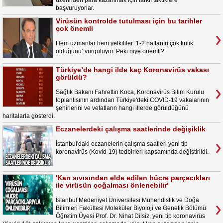
üzerinden para kazanmak için farklı taktiklere
başvuruyorlar.
Virüsün kontrolde tutulması için bu tarihler
çok önemli
Hem uzmanlar hem yetkililer ‘1-2 haftanın çok kritik
olduğunu’ vurguluyor. Peki niye önemli?
Türkiye’de hangi ilde kaç Koronavirüs vakası
görüldü?
Sağlık Bakanı Fahrettin Koca, Koronavirüs Bilim Kurulu
toplantısının ardından Türkiye'deki COVID-19 vakalarının
şehirlerini ve vefatların hangi illerde görüldüğünü
haritalarla gösterdi.
Eczanelerdeki çalışma saatlerinde değişiklik
İstanbul'daki eczanelerin çalışma saatleri yeni tip
koronavirüs (Kovid-19) tedbirleri kapsamında değiştirildi.
'Kan sıvısından elde edilen hücre parçacıkları
ile virüsün çoğalması önlenebilir'
İstanbul Medeniyet Üniversitesi Mühendislik ve Doğa
Bilimleri Fakültesi Moleküler Biyoloji ve Genetik Bölümü
Öğretim Üyesi Prof. Dr. Nihat Dilsiz, yeni tip koronavirüs