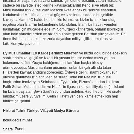
İnsanca bir yaşam ve hayatta kalmak için ölüme yolculuk yapan mülteciler
sadece bu sayede istediklerine kavuşacaklardır! Kendisi ve etrafı biz
Müslümanlar için kutsal olan Mescidi Aksa ancak bu şekilde esaretten
kurtulacaktır! Müslümanlar eski güç ve izzetlerine sadece bu şekilde
kavuşacaklardır! O halde hep birlikte İslam'a ve bizler için tek kurtuluş
reçetesi olan İslam'ın hükümlerine tabi olalım. İslami bir hayatı yeniden
başlatmak için mücadele edelim. Sömürgeci kâfirlerden, onların işbirlikçisi
olan hain yöneticilerden ve bizleri bu hale getiren Batı'dan yüz çevirelim. En
önemlisi ithal edilerek bize zorla dayatılan milliyetçilik, demokrasi ve
laiklikten yüz çevirelim.
Ey Müslümanlar! Ey Kardeşlerimiz!
Müreffeh ve huzur dolu bir gelecek için
şanlı tarihimize, güçlü ve izzetli bir yaşam için ise ecdadımızın yoluna
bakmamız kâfidir! Oraya baktığımızda İslam'dan başka bir şey
görmeyeceğiz. Müslümanların gücünün, onları bir çatı altında tutan
Hilafet'ten kaynaklandığını göreceğiz. Öyleyse gelin, İslam'ı okyanusun
ötesine götürmek için atını denize süren Ukbe bin Nafi'nin, Kudüs'ü
haçlılardan temizleyen Selahaddin Eyyubi'nin, Bizans'ı ortadan kaldıran
Fatih Sultan Muhammed'in ve Hilafet'in ilgasına karşı milliyetçi değil, İslami
bir kıyam başlatan Şeyh Said'in yolundan gidelim. Hadi hep birlikte sırat-ı
müstakim üzere yürüyelim! Gelin Hilafet'i yeniden ikame etmek için hep
birlikte çalışalım!
Hizb-ut Tahrir Türkiye Vilâyeti Medya Bürosu
kokludegisim.net
Tweet
Share