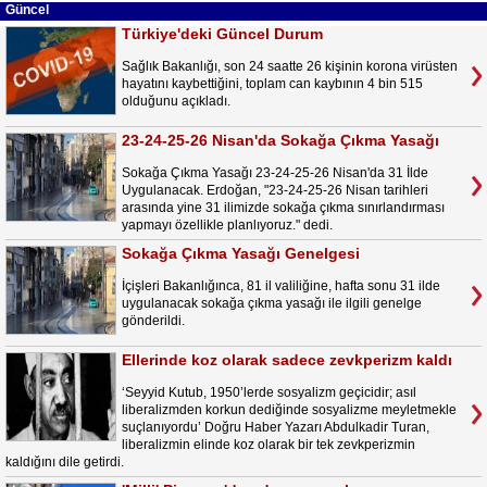
Güncel
Türkiye'deki Güncel Durum
Sağlık Bakanlığı, son 24 saatte 26 kişinin korona virüsten
hayatını kaybettiğini, toplam can kaybının 4 bin 515
olduğunu açıkladı.
23-24-25-26 Nisan'da Sokağa Çıkma Yasağı
Sokağa Çıkma Yasağı 23-24-25-26 Nisan'da 31 İlde
Uygulanacak. Erdoğan, "23-24-25-26 Nisan tarihleri
arasında yine 31 ilimizde sokağa çıkma sınırlandırması
yapmayı özellikle planlıyoruz." dedi.
Sokağa Çıkma Yasağı Genelgesi
İçişleri Bakanlığınca, 81 il valiliğine, hafta sonu 31 ilde
uygulanacak sokağa çıkma yasağı ile ilgili genelge
gönderildi.
Ellerinde koz olarak sadece zevkperizm kaldı
‘Seyyid Kutub, 1950’lerde sosyalizm geçicidir; asıl
liberalizmden korkun dediğinde sosyalizme meyletmekle
suçlanıyordu’ Doğru Haber Yazarı Abdulkadir Turan,
liberalizmin elinde koz olarak bir tek zevkperizmin
kaldığını dile getirdi.