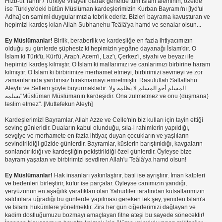
Hizb-ut Tahrir / Türkiye Vilayeti olarak genelde tüm İslam âleminin, özelde
ise Türkiye'deki bütün Müslüman kardeşlerimizin Kurban Bayramı'nı [Iyd'ul
Adha] en samimi duygularımızla tebrik ederiz. Bizleri bayrama kavuşturan ve
hepimizi kardeş kılan Allah Subhanehu Teâlâ'ya hamd ve senalar olsun...
Ey Müslümanlar!
Birlik, beraberlik ve kardeşliğe en fazla ihtiyacımızın
olduğu şu günlerde şüphesiz ki hepimizin yegâne dayanağı İslam'dır. O
İslam ki Türk'ü, Kürt'ü, Arap'ı, Acem'i, Laz'ı, Çerkez'i, siyahı ve beyazı ile
hepimizi kardeş kılmıştır. O İslam ki mallarımızı ve canlarımızı birbirine haram
kılmıştır. O İslam ki birbirimize merhamet etmeyi, birbirimizi sevmeyi ve zor
zamanlarında yardımsız bırakmamayı emretmiştir. Rasulullah Sallallahu
Aleyhi ve Sellem şöyle buyurmaktadır: المسلم أخو المسلم لا يظلمه ولا
يسلمه"Müslüman Müslümanın kardeşidir. Ona zulmetmez ve onu (düşmana)
teslim etmez". [Muttefekun Aleyh]
Kardeşlerimiz! Bayramlar, Allah Azze ve Celle'nin biz kulları için tayin ettiği
sevinç günleridir. Duaların kabul olunduğu, sıla-i rahimlerin yapıldığı,
sevgiye ve merhamete en fazla ihtiyaç duyan çocukların ve yaşlıların
sevindirildiği güzide günlerdir. Bayramlar, küslerin barıştırıldığı, kavgaların
sonlandırıldığı ve kardeşliğin pekiştirildiği özel günlerdir. Öyleyse bize
bayram yaşatan ve birbirimizi sevdiren Allah'u Teâlâ'ya hamd olsun!
Ey Müslümanlar!
Hak insanları yakınlaştırır, batıl ise ayrıştırır. İman kalpleri
ve bedenleri birleştirir, küfür ise parçalar. Öyleyse canımızın yandığı,
yeryüzünün en aşağılık yaratıkları olan Yahudiler tarafından kutsallarımızın
saldırılara uğradığı bu günlerde yapılması gereken tek şey, yeniden İslam'a
ve İslami hükümlere yönelmektir. Zira her gün ciğerlerimizi dağlayan ve
kadim dostluğumuzu bozmayı amaçlayan fitne ateşi bu sayede sönecektir!