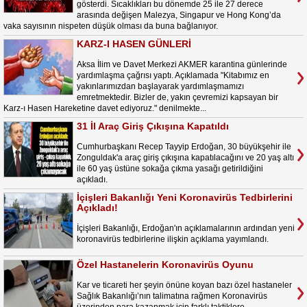
gösterdi. Sıcaklıkları bu dönemde 25 ile 27 derece
arasında değişen Malezya, Singapur ve Hong Kong’da
vaka sayısının nispeten düşük olması da buna bağlanıyor.
KARZ-I HASEN GÜNLERİ
Aksa İlim ve Davet Merkezi AKMER karantina günlerinde
yardımlaşma çağrısı yaptı. Açıklamada "Kitabımız en
yakınlarımızdan başlayarak yardımlaşmamızı
emretmektedir. Bizler de, yakın çevremizi kapsayan bir
Karz-ı Hasen Hareketine davet ediyoruz." denilmekte...
31 İl Araç Giriş Çıkışına Kapatıldı
Cumhurbaşkanı Recep Tayyip Erdoğan, 30 büyükşehir ile
Zonguldak'a araç giriş çıkışına kapatılacağını ve 20 yaş altı
ile 60 yaş üstüne sokağa çıkma yasağı getirildiğini
açıkladı.
İçişleri Bakanlığı Yeni Koronavirüs Tedbirlerini
Açıkladı!
İçişleri Bakanlığı, Erdoğan'ın açıklamalarının ardından yeni
koronavirüs tedbirlerine ilişkin açıklama yayımlandı.
Özel Hastanelerin Koronavirüs Oyunu
Kar ve ticareti her şeyin önüne koyan bazı özel hastaneler
Sağlık Bakanlığı’nın talimatına rağmen Koronavirüs