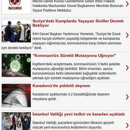
Meclis Genel Kurulu Gündemine Gelen İnfaz Pakedi
Hakkında Mazlumder Genel Başkanının Mecliste Bulunan
Siyasi Partilere Mektubu:
Suriye'deki Kamplarda Yaşayan Siviller Destek
Bekliyor
İHH Genel Başkan Yardımcısı Yemelek, "Suriye’de Esed
rejimi karşıtı sivillerin yaşadığı bölgelerde ve kamplarda
yaşayan sığınmacılar, koronavirüse karşı önlem alınması
için destek bekliyor." dedi.
“Koronavirüs Sürekli Mutasyona Uğruyor"
İngiltere'deki araştırmada, koronavirüsün 3 farklı şekilde
mutasyona uğradığı belirtildi. Bilim insanları, ayrıca
koronavirüsün farklı ülkelerdeki bağışıklık sistemlerini
yıkmak için sürekli mutasyona uğradığını açıkladı.
Karadeniz'de şiddetli deprem
Karadeniz açıklarında 4,2 büyüklüğünde deprem
meydana geldi.
İstanbul Valiliği yeni tedbir ve kararları açıkladı
İstanbul Valiliği, pazartesi gününden itibaren geçerli
olacak yeni koronavirüs tedbirlerini duyurdu.