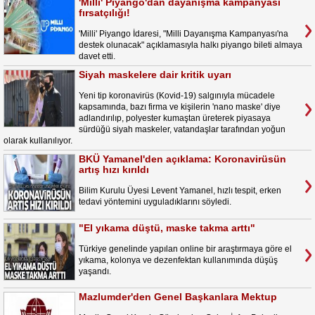
'Milli' Piyango'dan dayanışma kampanyası
fırsatçılığı!
'Milli' Piyango İdaresi, "Milli Dayanışma Kampanyası'na
destek olunacak" açıklamasıyla halkı piyango bileti almaya
davet etti.
Siyah maskelere dair kritik uyarı
Yeni tip koronavirüs (Kovid-19) salgınıyla mücadele
kapsamında, bazı firma ve kişilerin 'nano maske' diye
adlandırılıp, polyester kumaştan üreterek piyasaya
sürdüğü siyah maskeler, vatandaşlar tarafından yoğun
olarak kullanılıyor.
BKÜ Yamanel'den açıklama: Koronavirüsün
artış hızı kırıldı
Bilim Kurulu Üyesi Levent Yamanel, hızlı tespit, erken
tedavi yöntemini uyguladıklarını söyledi.
"El yıkama düştü, maske takma arttı"
Türkiye genelinde yapılan online bir araştırmaya göre el
yıkama, kolonya ve dezenfektan kullanımında düşüş
yaşandı.
Mazlumder'den Genel Başkanlara Mektup