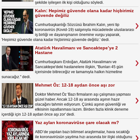
şekilde iyileşen ilk kişi olduğunu söyledi.
Kalın: Hepimiz güvende olana kadar hiçbirimiz
güvende değiliz
Cumhurbaşkanlığı Sözcüsü İbrahim Kalın, yeni tip
koronavirüs (Kovid-19) salgınıyla mücadelede uluslararası
iş birliği ve dayanışmanın önemine vurgu yaparak,
'Hepimiz güvende olana kadar hiçbirimiz güvende değiliz.' dedi.
Atatürk Havalimanı ve Sancaktepe’ye 2
Hastane
Cumhurbaşkanı Erdoğan, Atatürk Havalimanı ve
Sancaktepe'deki hastanelere ilişkin, "Bunları 45 gün
içerisinde bitireceğiz ve tamamıyla halkın hizmetine
sunacağız." dedi.
Mehmet Öz: 12-18 aydan önce aşı zor
Doktor Mehmet Öz 'Bazı firmaların aşı çalışması yapması
güzel haber. Ancak 12-18 ay arasında aşının hazır
olacağını tahmin ediyorum. Çünkü aşının güvenliği ve
etkisinin ispatlanması lazım. Birden fazla klinik deneme
içerdiği için 12-18 aydan önce aşı zor' dedi.
Yaz ayları koronavirüse çare olacak mı?
ABD’de yapılan bazı bilimsel araştırmalar, hava sıcaklığı
ile koronavirüsün yayılma hızı arasında bir ilişki olduğunu