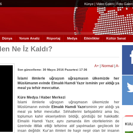
56
Künye
|
Video Galeri
|
Foto Galeri
Dünya
Yorum Analiz
Röportaj
Medya
Etkinlikler
Kültür Sanat
den Ne İz Kaldı?
A+
|
Normal
|
A-
Son güncelleme: 30 Mayıs 2016 Pazartesi 17:36
İslami ilimlerle uğraşsın uğraşmasın ülkemizde her
Müslümanın evinde Elmalılı Hamdi Yazır isminin yer aldığı ya
meal ya tefsir mevcuttur.
Küre Medya / Haber Merkezi
İslami ilimlerle uğraşsın uğraşmasın ülkemizde her
Müslümanın evinde
Elmalılı Hamdi Yazır
isminin yer aldığı ya
meal ya tefsir mevcuttur. Sıhhatlerini tartışabiliriz ama bu,
toplumun kahir ekseriyetinin bildiği, gördüğü bir hakikattir.
Elmalılı Hamdi Yazır, aynı zamanda ilim otoritelerinin de
KUL
üzerinde ittifak ettiği tefsirine atıf yapılmadan geçilecek bir
insan değildir. Kur’an ilimleri ile haşir neşir olan bir insanın