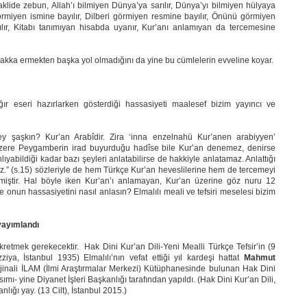
lide zebun, Allah’ı bilmiyen Dünya’ya sarılır, Dünya’yı bilmiyen hülyaya
i görmiyen ismine bayılır, Dilberi görmiyen resmine bayılır, Önünü görmiyen
ır, Kitabı tanımıyan hisabda uyanır, Kur’anı anlamıyan da tercemesine
hakka ermekten başka yol olmadığını da yine bu cümlelerin evveline koyar.
ır eseri hazırlarken gösterdiği hassasiyeti maalesef bizim yayıncı ve
y şaşkın? Kur’an Arabîdir. Zira ‘inna enzelnahü Kur’anen arabiyyen’
 üzere Peygamberin irad buyurduğu hadîse bile Kur’an denemez, denirse
ıyabildiği kadar bazı şeyleri anlatabilirse de hakkiyle anlatamaz. Anlattığı
.” (s.15) sözleriyle de hem Türkçe Kur’an heveslilerine hem de tercemeyi
iştir. Hal böyle iken Kur’an’ı anlamayan, Kur’an üzerine göz nuru 12
 ve onun hassasiyetini nasıl anlasın? Elmalılı meali ve tefsiri meselesi bizim
yayımlandı
etmek gerekecektir. Hak Dini Kur’an Dili-Yeni Mealli Türkçe Tefsir’in (9
ziya, İstanbul 1935) Elmalılı’nın vefat ettiği yıl kardeşi hattat
Mahmut
ijinali İLAM (İlmi Araştırmalar Merkezi) Kütüphanesinde bulunan Hak Dini
ımı- yine Diyanet İşleri Başkanlığı tarafından yapıldı. (Hak Dini Kur’an Dili,
lığı yay. (13 Cilt), İstanbul 2015.)