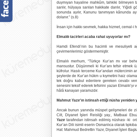
duymıyan hayaline mahkûm, tahkiki bilmeyen tak
sarılır, hülyaya sarılan hakikate darılır, Yiğid
sonunda ayılır, Kanunu tanımıyan kânunda ayıl
dolanır.” (s.8)
İnsan için hakkı sevmek, hakka hizmet, cemal-i 
Elmalılı tacirleri acaba rahat uyuyorlar mı?
Hamdi Efendi’nin bu hacimli ve mesuliyeti ağ
çevirmenlerimiz göstermemiştir.
Elmalılı merhum, “Türkçe Kur’an mı var behe
mansustur. Düşünmeli ki Kur’anı tefsir etmek
küfrolur. Hasılı terceme Kur’andan mütercimin anl
şeylerde de Kur’an hükm u kıymetini haiz olamaz
tek doğru kabul edenlere gereken cevabı verm
senesini teksif ederek tefsirini yazan Elmalılı’yı
hâlâ kanayan yaramızdır.
Mahmut Yazır’ın istinsah ettiği nüsha yeniden 
Ancak bunun yanında müspet gelişmeleri de zikr
Cilt, Diyanet İşleri Reisliği yay., Matbaai Ebuz
Yazır
tarafından istinsah edilmiş nüshası -ki or
Kur’an Dili isimli eserin Osmanlıca olarak tıpkıbas
Hat: Mahmud Bedrettin Yazır, Diyanet İşleri Başkan