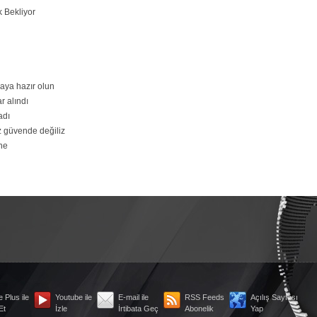
 Bekliyor
aya hazır olun
r alındı
adı
z güvende değiliz
ne
 Plus ile
Youtube ile
E-mail ile
RSS Feeds
Açılış Sayfası
Et
İzle
İrtibata Geç
Abonelik
Yap