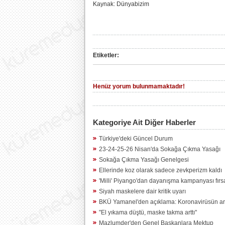
Kaynak: Dünyabizim
Etiketler:
Henüz yorum bulunmamaktadır!
Kategoriye Ait Diğer Haberler
Türkiye'deki Güncel Durum
23-24-25-26 Nisan'da Sokağa Çıkma Yasağı
Sokağa Çıkma Yasağı Genelgesi
Ellerinde koz olarak sadece zevkperizm kaldı
'Milli' Piyango'dan dayanışma kampanyası fırsat
Siyah maskelere dair kritik uyarı
BKÜ Yamanel'den açıklama: Koronavirüsün artış
"El yıkama düştü, maske takma arttı"
Mazlumder'den Genel Başkanlara Mektup