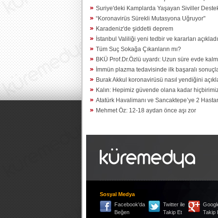
Suriye'deki Kamplarda Yaşayan Siviller Destek
“Koronavirüs Sürekli Mutasyona Uğruyor"
Karadeniz'de şiddetli deprem
İstanbul Valiliği yeni tedbir ve kararları açıkladı
Tüm Suç Sokağa Çıkanların mı?
BKÜ Prof.Dr.Özlü uyardı: Uzun süre evde kalm
İmmün plazma tedavisinde ilk başaralı sonuçla
Burak Akkul koronavirüsü nasıl yendiğini açıkl
Kalın: Hepimiz güvende olana kadar hiçbirimi
Atatürk Havalimanı ve Sancaktepe’ye 2 Hasta
Mehmet Öz: 12-18 aydan önce aşı zor
Sosyal Medya
Facebook'da
Twitter ile
Google
Beğen
Takip Et
Takip 