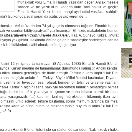
muhakkak yolu Elmalılı Hamdi Yazır’dan geçer. Ancak mesele
sadece ve ne yazık ki bu kadarla kalır. Yani bakılır ve geçilir.
Elmalılı Hamdi Yazır kimdir, hangi ayırt edici vasıflara sahiptir,
lidir? Bu konuda sual soran da azdır, cevap veren de…
şılacaktır. Vefatı üzerinden 74 yıl geçmiş olmasına rağmen Elmalılı Hamdi
atı ve eserleri bibliyografyası” yazılmamıştır. Elimizde makalelerin hemen
da (
Meşrutiyetten Cumhuriyete Makaleler
, Haz. A. Cüneyd Köksal, Murat
ir yayın yok gibidir. Hakkında önüne gelenin sadeleştire sadeleştire canına
ık ki bildiklerimiz sathi olmaktan öte geçemiyor.
ifesini 12 yıl içinde tamamlayan (8 Ağustos 1938) Elmalılı Hamdi Efendi,
e ayrıca Kur’an mealini de tamamlamak durumunda kalmıştır. Ancak kendisi
n dilimi olması gerektiğini de ifade etmiştir. Tefsirin o kara kaplı “Hak Dini
e bu hususu şöyle anlatır: “… Türkiye Büyük Millet Meclisi tarafından, Diyanet
unun üzerine bir teveccüh eseri olarak benden bir tefsir ve terceme yazmam
ur’an-ı Kerim’in hiçbir lisana hakkıyle tercemesi mümkin olmadığını bilmez
lduğu kadar bir tefsir yazmaya çalışmam ve buna hülasa olarak bir meal
bana yaraşmazdı. (…) kalemim kırılmış, mürekkebim tükenmiş iken avni
t olmasını ümid ederek Tefsire başladım, sonra mefhum tarzında bir meal
asına karin ve hüsni hitam ile mazharı tahsin buyursun amin.” (Hak Dini
, s.8-9)
ı olan Hamdi Efendi, tefsirinde şu sözleri de sarfeder: “Lakin zevk-ı hakkı