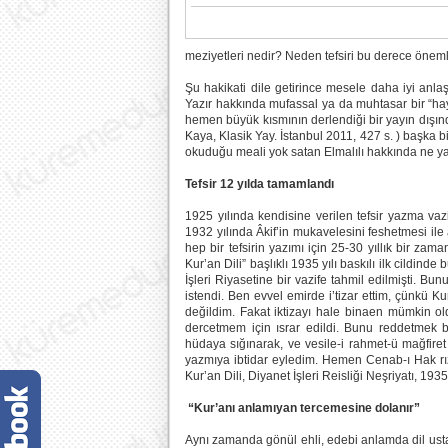
meziyetleri nedir? Neden tefsiri bu derece önem
Şu hakikati dile getirince mesele daha iyi anla
Yazır hakkında mufassal ya da muhtasar bir “hay
hemen büyük kısmının derlendiği bir yayın dışın
Kaya, Klasik Yay. İstanbul 2011, 427 s. ) başka b
okuduğu meali yok satan Elmalılı hakkında ne yaz
Tefsir 12 yılda tamamlandı
1925 yılında kendisine verilen tefsir yazma vaz
1932 yılında Âkif’in mukavelesini feshetmesi il
hep bir tefsirin yazımı için 25-30 yıllık bir zama
Kur’an Dili” başlıklı 1935 yılı baskılı ilk cildind
İşleri Riyasetine bir vazife tahmil edilmişti. B
istendi. Ben evvel emirde i’tizar ettim, çünkü K
değildim. Fakat iktizayı hale binaen mümkin o
dercetmem için ısrar edildi. Bunu reddetmek 
hüdaya sığınarak, ve vesile-i rahmet-ü mağfire
yazmıya ibtidar eyledim. Hemen Cenab-ı Hak rız
Kur’an Dili, Diyanet İşleri Reisliği Neşriyatı, 1935
“Kur’anı anlamıyan tercemesine dolanır”
Aynı zamanda gönül ehli, edebi anlamda dil ustas