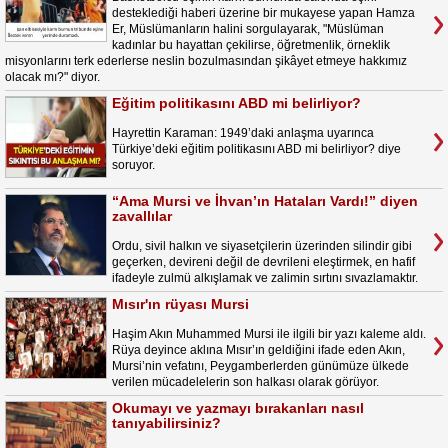
desteklediği haberi üzerine bir mukayese yapan Hamza
Er, Müslümanların halini sorgulayarak, "Müslüman
kadınlar bu hayattan çekilirse, öğretmenlik, örneklik
misyonlarını terk ederlerse neslin bozulmasından şikâyet etmeye hakkımız
olacak mı?" diyor.
Eğitim politikasını ABD mi belirliyor?
Hayrettin Karaman: 1949’daki anlaşma uyarınca
Türkiye’deki eğitim politikasını ABD mi belirliyor? diye
soruyor.
“Ama Mursi ve İhvan’ın Hataları Vardı!” diyen
zavallılar
Ordu, sivil halkın ve siyasetçilerin üzerinden silindir gibi
geçerken, devireni değil de devrileni eleştirmek, en hafif
ifadeyle zulmü alkışlamak ve zalimin sırtını sıvazlamaktır.
Mısır'ın rüyası Mursi
Haşim Akın Muhammed Mursi ile ilgili bir yazı kaleme aldı.
Rüya deyince aklına Mısır’ın geldiğini ifade eden Akın,
Mursi’nin vefatını, Peygamberlerden günümüze ülkede
verilen mücadelelerin son halkası olarak görüyor.
Okumayı ve yazmayı bırakanları nasıl
tanıyabilirsiniz?