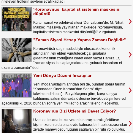
niteleyen trollerin söylemi etrafı kapladı.
‘Koronavirüs, kapitalist sistemin maskesini
düşürdü’
Kültür, sanat ve edebiyat sitesi ‘Dünyabizim’de, M. Nihat
Malkoç imzasıyla yayınlanan makalede, 'koronavirüsün,
kapitalist sistemin maskesini düşürdüğü' vurgulandı.
"Zaman Siyasi Hesap Yapma Zamanı Değildir"
Koronavirüsü salgını sebebiyle oluşacak ekonomik
sıkıntıların, tek elden yürütülecek çalışmalarla
giderilmesinin zorluğuna işaret eden yazar Hamza Er,
"zaman siyasi hesaplaşmalardan sıyrılarak insanlara el
uzatma zamanıdır" dedi.
Yeni Dünya Düzeni fırsatçıları
Yeni moda yaklaşımlarından biri de, bundan sonra tarihin
“Koronadan Önce-Korona’dan Sonra” diye
takvimlendirileceği. Bu yaklaşıma göre, karşı karşıya
kaldığımız salgın dünyada öylesine büyük değişimlere yol
açacakmış ki, 2020 bundan sonra yeni “Milad” olarak nitelendirilecekmiş.
Koronavirüs Bizi Uzlete mi Davet Ediyor?
Uzlet de insana huzur veren bir araç olarak görülürse
kişinin zorunlu da olsa evde kalması, bir hapis cezasından
ziyade manevî özgürlüğünü sağlayan bir ruhî yolculuktur.