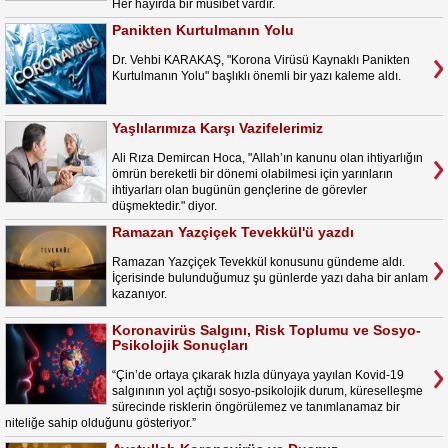
Her hayırda bir musibet vardır.
Panikten Kurtulmanın Yolu
Dr. Vehbi KARAKAŞ, "Korona Virüsü Kaynaklı Panikten
Kurtulmanın Yolu" başlıklı önemli bir yazı kaleme aldı.
Yaşlılarımıza Karşı Vazifelerimiz
Ali Rıza Demircan Hoca, "Allah’ın kanunu olan ihtiyarlığın
ömrün bereketli bir dönemi olabilmesi için yarınların
ihtiyarları olan bugünün gençlerine de görevler
düşmektedir." diyor.
Ramazan Yazçiçek Tevekkül'ü yazdı
Ramazan Yazçiçek Tevekkül konusunu gündeme aldı.
İçerisinde bulunduğumuz şu günlerde yazı daha bir anlam
kazanıyor.
Koronavirüs Salgını, Risk Toplumu ve Sosyo-
Psikolojik Sonuçları
“Çin’de ortaya çıkarak hızla dünyaya yayılan Kovid-19
salgınının yol açtığı sosyo-psikolojik durum, küreselleşme
sürecinde risklerin öngörülemez ve tanımlanamaz bir
niteliğe sahip olduğunu gösteriyor.”