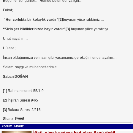
Bugünler zor günler… Hemde bütün dünya için…
Fakat;
“Her zorlukta bir kolaylık vardır”
[2]
buyuran yüce rabbimizi…
“Sizin şer bildiklerinizde hayır vardır”
[3]
buyuran yüce yaratıcıyı…
Unutmayalım…
Hülasa;
İnsan olduğumuzu ve insan gibi yaşamamız gerektiğini unutmayalım…
Selam, saygı ve muhabbetlerimle…
Şaban DOĞAN
[1] Rahman suresi 55/1-9
[2] İnşirah Suresi 94/5
[3] Bakara Suresi 2/216
Tweet
Share
Yorum Analiz
İffetli olmak sadece kadınlara özgü değil