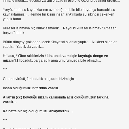
ihmal etmedik… Vücuda zararlı olacağını bile bile GDO’lu besinler ürettik…
Yeryüzünde su kaynaklarının az olduğunu bile bile hoyratça harcadık su
kaynaklarımızı… Hemde bir kısım insanlar Afrikada su sıkıntısı çekerken
yaptık bunu…
Küresel ısınmaya hiç kulak asmadık… Neydi ki küresel ısınma? “Amaaan
boşver” dedik…
Bütün dünyayı yok edebilecek Kimyasal silahlar yaptık… Nükleer silahlar
yaptık… Yaptık da yaptık…
Hülasa;
“Yüce rabbimizin kâinatın devamı için koyduğu denge ve
mizanı”
[1]
bozduk, parçaladık ama umurumuzda bile olmadı…
***
Corona virüsü, farkındalık oluşturdu bizim için…
İnsan olduğumuzun farkına vardık…
Allah’ın (cc) koyduğu nizam karşısında aciz olduğumuzun farkına
vardık…
Kainatta bir hiç olduğumuzu anlayıverdik…
***