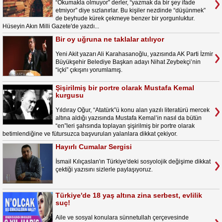
“Okumakla olmuyor” derler, “yazmak da bir şey ifade
etmiyor” diye sızlanırlar. Bu kişiler nezdinde “düşünmek”
de beyhude kürek çekmeye benzer bir yorgunluktur.
Hüseyin Akın Milli Gazete'de yazdı...
Bir oy uğruna ne taklalar atılıyor
Yeni Akit yazarı Ali Karahasanoğlu, yazısında AK Parti İzmir
Büyükşehir Belediye Başkan adayı Nihat Zeybekçi’nin
“içki” çıkışını yorumlamış.
Şişirilmiş bir portre olarak Mustafa Kemal
kurgusu
Yıldıray Oğur, “Atatürk”ü konu alan yazılı literatürü mercek
altına aldığı yazısında Mustafa Kemal’in nasıl da bütün
“en”leri şahsında toplayan şişirilmiş bir portre olarak
betimlendiğine ve fütursuzca başvurulan yalanlara dikkat çekiyor.
Hayırlı Cumalar Sergisi
İsmail Kılıçaslan'ın Türkiye'deki sosyolojik değişime dikkat
çektiği yazısını sizlerle paylaşıyoruz.
Türkiye'de 18 yaş altına zina serbest, evlilik
suç!
Aile ve sosyal konulara sünnetullah çerçevesinde