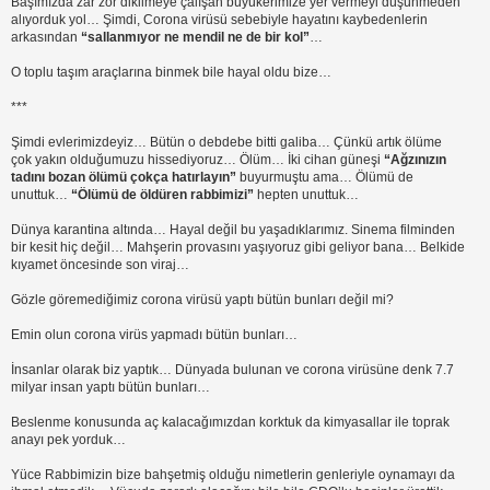
Başımızda zar zor dikilmeye çalışan büyükerimize yer vermeyi düşünmeden
alıyorduk yol… Şimdi, Corona virüsü sebebiyle hayatını kaybedenlerin
arkasından
“sallanmıyor ne mendil ne de bir kol”
…
O toplu taşım araçlarına binmek bile hayal oldu bize…
***
Şimdi evlerimizdeyiz… Bütün o debdebe bitti galiba… Çünkü artık ölüme
çok yakın olduğumuzu hissediyoruz… Ölüm… İki cihan güneşi
“Ağzınızın
tadını bozan ölümü çokça hatırlayın”
buyurmuştu ama… Ölümü de
unuttuk…
“Ölümü de öldüren rabbimizi”
hepten unuttuk…
Dünya karantina altında… Hayal değil bu yaşadıklarımız. Sinema filminden
bir kesit hiç değil… Mahşerin provasını yaşıyoruz gibi geliyor bana… Belkide
kıyamet öncesinde son viraj…
Gözle göremediğimiz corona virüsü yaptı bütün bunları değil mi?
Emin olun corona virüs yapmadı bütün bunları…
İnsanlar olarak biz yaptık… Dünyada bulunan ve corona virüsüne denk 7.7
milyar insan yaptı bütün bunları…
Beslenme konusunda aç kalacağımızdan korktuk da kimyasallar ile toprak
anayı pek yorduk…
Yüce Rabbimizin bize bahşetmiş olduğu nimetlerin genleriyle oynamayı da