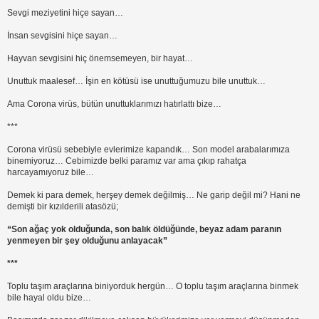
Sevgi meziyetini hiçe sayan…
İnsan sevgisini hiçe sayan…
Hayvan sevgisini hiç önemsemeyen, bir hayat…
Unuttuk maalesef… İşin en kötüsü ise unuttuğumuzu bile unuttuk…
Ama Corona virüs, bütün unuttuklarımızı hatırlattı bize…
***
Corona virüsü sebebiyle evlerimize kapandık… Son model arabalarımıza
binemiyoruz… Cebimizde belki paramız var ama çıkıp rahatça
harcayamıyoruz bile…
Demek ki para demek, herşey demek değilmiş… Ne garip değil mi? Hani ne
demişti bir kızılderili atasözü;
“Son ağaç yok olduğunda, son balık öldüğünde, beyaz adam paranın
yenmeyen bir şey olduğunu anlayacak”
***
Toplu taşım araçlarına biniyorduk hergün… O toplu taşım araçlarına binmek
bile hayal oldu bize…