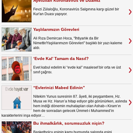
Ayetullah Koronavirüs ve Duamız
Fevzi Zülaloğlu, Koronavirüs Salgınına karşı güzel bir
Kur'an Duası yapıyor.
Yaşlılarımızın Görevleri
Ali Rıza Demircan Hoca, "İhtiyarlık da Bir
Nimettir/Yaşlılarımızın Görevleri" başlıklı bir yazı kaleme
aldı.
‘Evde Kal’ Tamam da Nasıl?
Evet kabul edelim ki “evde kal” maalesef bir orta ve üst
sınıf çağrısı.
“Evlerinizi Mabed Edinin”
Nitekim Yunus suresinin 87. âyeti, iki peygambere, Hz.
Musa ve Hz. Harun’a hitap ediyor gibi görünürken, aslında
hem indiği dönemin muhatapları olan Ashab-ı Kiram’ın
hem de sonradan gelecek Ümmet-i Muhammed’in
karakterlerini inşa ediyor…
Bu ihmalkârlık, sorumsuzluk niçin?
Basketbolcu eşinin karnı burnunda salonda eşini