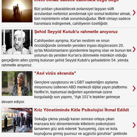
Bizi yoldan çıkarabilecek potansiyel taşıyan süfli
arzulardan nefsimizi arındırmak için somut tedbirler almak,
tüm müminlerin ortak sorumluluğudur. İffetli olmayı sadece
hanımlara indirgemek, cahiliyenin özelliğidir.
Şehid Seyyid Kutub'u rahmetle anıyoruz
Cahiliyeden ayrışma, Kur'an neslinin ve onun
öncülüğünde ümmetin yeniden inşası düşüncesini 20.
yy'da Müslümanların gündemine taşımış olan ve bunun tek
yolunun da yeniden Kur'an'a dönmekle mümkün olduğu
gerçeğinin altını çizmiş bulunan şehid Seyyid Kutub'u şehadetinin 54. yılında
rahmetle anıyoruz.
"Asıl virüs ekranda"
Gençlere uyuşturucu ve LGBT sapkınlığını aşılama
misyonunu üstlenen ABD merkezli dijital yayın platformu
Netflix’in, toplumsal değerleri aşındırmak üzere
kurguladığı son yapımı, “Aşk 101”e tepkiler gelmeye
devam ediyor.
Kriz Yönetiminde Kitle Psikolojisi İhmal Edildi
Sokağa çıkma yasağı kararı sonrası ortaya çıkan
manzara kriz dönemlerinde kitlelerin psikolojisini
tamamen göz ardı ederek “kuruyemiş, cips ve kola
kuyruğuna girmiş şuursuz ve açgözlü güruhlar” şeklinde