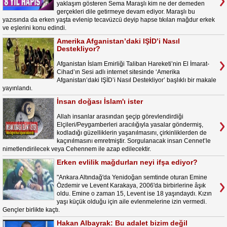
yaklaşım gösteren Sema Maraşlı kim ne der demeden
gerçekleri dile getirmeye devam ediyor. Maraşlı bu
yazısında da erken yaşta evlenip tecavüzcü deyip hapse tıkılan mağdur erkek
ve eşlerini konu edindi.
Amerika Afganistan’daki IŞİD’i Nasıl
Destekliyor?
Afganistan İslam Emirliği Taliban Hareketi’nin El İmarat-
Cihad’ın Sesi adlı internet sitesinde ‘Amerika
Afganistan’daki IŞİD’i Nasıl Destekliyor’ başlıklı bir makale
yayınlandı.
İnsan doğası İslam'ı ister
Allah insanlar arasından şeçip görevlendirdiği
Elçileri/Peygamberleri aracılığıyla yasalar göndermiş,
kodladığı güzelliklerin yaşanılmasını, çirkinliklerden de
kaçınılmasını emretmiştir. Sorgulanacak insan Cennet’le
nimetlendirilecek veya Cehennem ile azap edilecektir.
Erken evlilik mağdurları neyi ifşa ediyor?
"Ankara Altındağ'da Yenidoğan semtinde oturan Emine
Özdemir ve Levent Karakaya, 2006'da birbirlerine âşık
oldu. Emine o zaman 15, Levent ise 18 yaşındaydı. Kızın
yaşı küçük olduğu için aile evlenmelerine izin vermedi.
Gençler birlikte kaçtı.
Hakan Albayrak: Bu adalet bizim değil