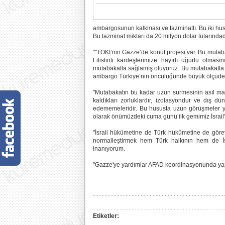
ambargosunun kalkması ve tazminattı. Bu iki hus
Bu tazminat miktarı da 20 milyon dolar tutarındadı
""TOKİ’nin Gazze’de konut projesi var. Bu muta
Filistinli kardeşlerimize hayırlı uğurlu olma
mutabakatla sağlamış oluyoruz. Bu mutabakatla bir
ambargo Türkiye’nin öncülüğünde büyük ölçüde ka
"Mutabakatın bu kadar uzun sürmesinin asıl mad
kaldıkları zorluklardır, izolasyondur ve dış dü
edememeleridir. Bu hususta uzun görüşmeler ya
olarak önümüzdeki cuma günü ilk gemimiz İsrail'
"İsrail hükümetine de Türk hükümetine de görevl
normalleştirmek hem Türk halkının hem de İsr
inanıyorum.
"Gazze'ye yardımlar AFAD koordinasyonunda yap
Etiketler: