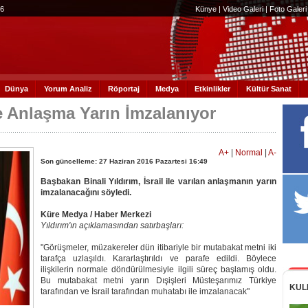
56
Künye
|
Video Galeri
|
Foto Galeri
Dünya
Yorum Analiz
Röportaj
Medya
Etkinlikler
Kültür Sanat
ile Anlaşma Yarın İmzalanıyor
A+
|
Normal
|
A-
Son güncelleme: 27 Haziran 2016 Pazartesi 16:49
Başbakan Binali Yıldırım, İsrail ile varılan anlaşmanın yarın
imzalanacağını söyledi.
Küre Medya / Haber Merkezi
Yıldırım'ın açıklamasından satırbaşları:
"Görüşmeler, müzakereler dün itibariyle bir mutabakat metni iki
tarafça uzlaşıldı. Kararlaştırıldı ve parafe edildi. Böylece
ilişkilerin normale döndürülmesiyle ilgili süreç başlamış oldu.
Bu mutabakat metni yarın Dışişleri Müsteşarımız Türkiye
KUL
tarafından ve İsrail tarafından muhatabı ile imzalanacak"