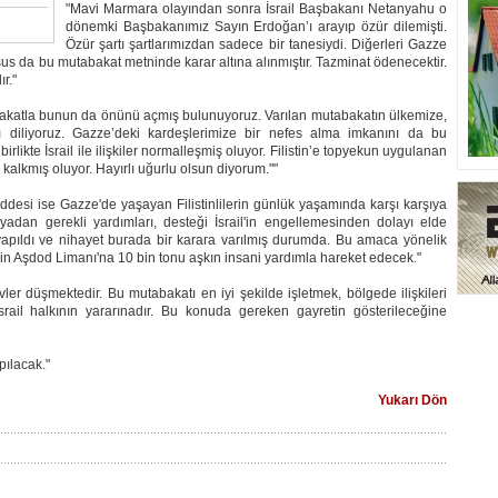
"Mavi Marmara olayından sonra İsrail Başbakanı Netanyahu o
dönemki Başbakanımız Sayın Erdoğan’ı arayıp özür dilemişti.
Özür şartı şartlarımızdan sadece bir tanesiydi. Diğerleri Gazze
us da bu mutabakat metninde karar altına alınmıştır. Tazminat ödenecektir.
r."
bakatla bunun da önünü açmış bulunuyoruz. Varılan mutabakatın ülkemize,
sını diliyoruz. Gazze’deki kardeşlerimize bir nefes alma imkanını da bu
likte İsrail ile ilişkiler normalleşmiş oluyor. Filistin’e topyekun uygulanan
lkmış oluyor. Hayırlı uğurlu olsun diyorum.""
desi ise Gazze'de yaşayan Filistinlilerin günlük yaşamında karşı karşıya
nyadan gerekli yardımları, desteği İsrail'in engellemesinden dolayı elde
pıldı ve nihayet burada bir karara varılmış durumda. Bu amaca yönelik
in Aşdod Limanı'na 10 bin tonu aşkın insani yardımla hareket edecek."
er düşmektedir. Bu mutabakatı en iyi şekilde işletmek, bölgede ilişkileri
ail halkının yararınadır. Bu konuda gereken gayretin gösterileceğine
ılacak."
Yukarı Dön