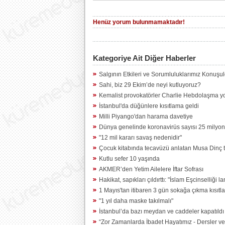
Henüz yorum bulunmamaktadır!
Kategoriye Ait Diğer Haberler
Salgının Etkileri ve Sorumluluklarımız Konuşu
Sahi, biz 29 Ekim’de neyi kutluyoruz?
Kemalist provokatörler Charlie Hebdolaşma y
İstanbul'da düğünlere kısıtlama geldi
Milli Piyango'dan harama davetiye
Dünya genelinde koronavirüs sayısı 25 milyon
"12 mil kararı savaş nedenidir"
Çocuk kitabında tecavüzü anlatan Musa Dinç t
Kutlu sefer 10 yaşında
AKMER’den Yetim Ailelere İftar Sofrası
Hakikat, sapıkları çıldırttı: "İslam Eşcinselliği la
1 Mayıs'tan itibaren 3 gün sokağa çıkma kısıtl
"1 yıl daha maske takılmalı"
İstanbul’da bazı meydan ve caddeler kapatıldı
“Zor Zamanlarda İbadet Hayatımız - Dersler ve 