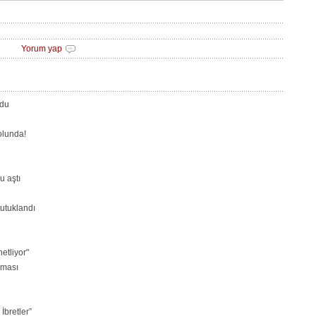
Yorum yap
ldu
olunda!
u aştı
utuklandı
netliyor"
aması
İbretler”