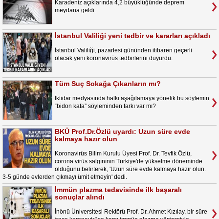
Karadeniz açıklarında 4,2 büyüklüğünde deprem
meydana geldi.
İstanbul Valiliği yeni tedbir ve kararları açıkladı
İstanbul Valiliği, pazartesi gününden itibaren geçerli
olacak yeni koronavirüs tedbirlerini duyurdu.
Tüm Suç Sokağa Çıkanların mı?
İktidar medyasında halkı aşağılamaya yönelik bu söylemin
“bidon kafa” söyleminden farkı var mı?
BKÜ Prof.Dr.Özlü uyardı: Uzun süre evde
kalmaya hazır olun
Koronavirüs Bilim Kurulu Üyesi Prof. Dr. Tevfik Özlü,
corona virüs salgınının Türkiye'de yükselme döneminde
olduğunu belirterek, 'Uzun süre evde kalmaya hazır olun.
3-5 günde evlerden çıkmayı ümit etmeyin' dedi.
İmmün plazma tedavisinde ilk başaralı
sonuçlar alındı
İnönü Üniversitesi Rektörü Prof. Dr. Ahmet Kızılay, bir süre