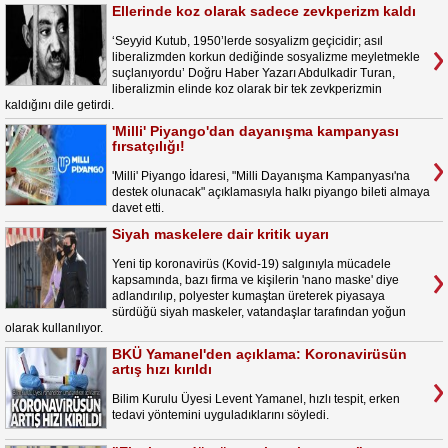
Ellerinde koz olarak sadece zevkperizm kaldı
‘Seyyid Kutub, 1950’lerde sosyalizm geçicidir; asıl
liberalizmden korkun dediğinde sosyalizme meyletmekle
suçlanıyordu’ Doğru Haber Yazarı Abdulkadir Turan,
liberalizmin elinde koz olarak bir tek zevkperizmin
kaldığını dile getirdi.
'Milli' Piyango'dan dayanışma kampanyası
fırsatçılığı!
'Milli' Piyango İdaresi, "Milli Dayanışma Kampanyası'na
destek olunacak" açıklamasıyla halkı piyango bileti almaya
davet etti.
Siyah maskelere dair kritik uyarı
Yeni tip koronavirüs (Kovid-19) salgınıyla mücadele
kapsamında, bazı firma ve kişilerin 'nano maske' diye
adlandırılıp, polyester kumaştan üreterek piyasaya
sürdüğü siyah maskeler, vatandaşlar tarafından yoğun
olarak kullanılıyor.
BKÜ Yamanel'den açıklama: Koronavirüsün
artış hızı kırıldı
Bilim Kurulu Üyesi Levent Yamanel, hızlı tespit, erken
tedavi yöntemini uyguladıklarını söyledi.