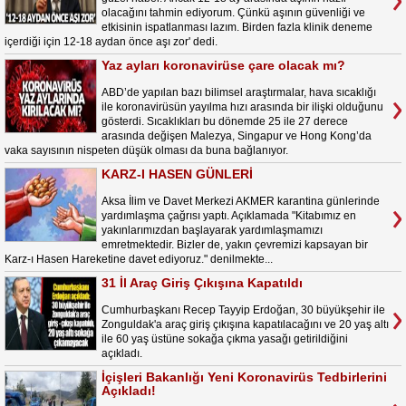
olacağını tahmin ediyorum. Çünkü aşının güvenliği ve
etkisinin ispatlanması lazım. Birden fazla klinik deneme
içerdiği için 12-18 aydan önce aşı zor' dedi.
Yaz ayları koronavirüse çare olacak mı?
ABD’de yapılan bazı bilimsel araştırmalar, hava sıcaklığı
ile koronavirüsün yayılma hızı arasında bir ilişki olduğunu
gösterdi. Sıcaklıkları bu dönemde 25 ile 27 derece
arasında değişen Malezya, Singapur ve Hong Kong’da
vaka sayısının nispeten düşük olması da buna bağlanıyor.
KARZ-I HASEN GÜNLERİ
Aksa İlim ve Davet Merkezi AKMER karantina günlerinde
yardımlaşma çağrısı yaptı. Açıklamada "Kitabımız en
yakınlarımızdan başlayarak yardımlaşmamızı
emretmektedir. Bizler de, yakın çevremizi kapsayan bir
Karz-ı Hasen Hareketine davet ediyoruz." denilmekte...
31 İl Araç Giriş Çıkışına Kapatıldı
Cumhurbaşkanı Recep Tayyip Erdoğan, 30 büyükşehir ile
Zonguldak'a araç giriş çıkışına kapatılacağını ve 20 yaş altı
ile 60 yaş üstüne sokağa çıkma yasağı getirildiğini
açıkladı.
İçişleri Bakanlığı Yeni Koronavirüs Tedbirlerini
Açıkladı!