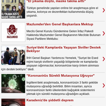
"El yıkama düştü, maske takma arttı"
Türkiye genelinde yapılan online bir araştırmaya göre el
yıkama, kolonya ve dezenfektan kullanımında düşüş
yaşandı.
Mazlumder'den Genel Başkanlara Mektup
Meclis Genel Kurulu Gündemine Gelen İnfaz Pakedi
Hakkında Mazlumder Genel Başkanının Mecliste Bulunan
Siyasi Partilere Mektubu:
Suriye'deki Kamplarda Yaşayan Siviller Destek
Bekliyor
İHH Genel Başkan Yardımcısı Yemelek, "Suriye’de Esed
rejimi karşıtı sivillerin yaşadığı bölgelerde ve kamplarda
yaşayan sığınmacılar, koronavirüse karşı önlem alınması
için destek bekliyor." dedi.
“Koronavirüs Sürekli Mutasyona Uğruyor"
İngiltere'deki araştırmada, koronavirüsün 3 farklı şekilde
mutasyona uğradığı belirtildi. Bilim insanları, ayrıca
koronavirüsün farklı ülkelerdeki bağışıklık sistemlerini
yıkmak için sürekli mutasyona uğradığını açıkladı.
Karadeniz'de şiddetli deprem