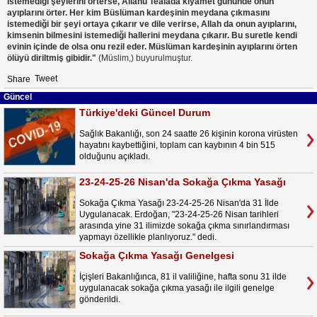
istemediği şeylerini örterse, Allahu Tealada kıyamet gününde onun
ayıplarını örter. Her kim Büslüman kardeşinin meydana çıkmasını
istemediği bir şeyi ortaya çıkarır ve dile verirse, Allah da onun ayıplarını,
kimsenin bilmesini istemediği hallerini meydana çıkarır. Bu suretle kendi
evinin içinde de olsa onu rezil eder. Müslüman kardeşinin ayıplarını örten
ölüyü diriltmiş gibidir."
(Müslim,) buyurulmuştur.
Tweet
Share
Güncel
Türkiye'deki Güncel Durum
Sağlık Bakanlığı, son 24 saatte 26 kişinin korona virüsten
hayatını kaybettiğini, toplam can kaybının 4 bin 515
olduğunu açıkladı.
23-24-25-26 Nisan'da Sokağa Çıkma Yasağı
Sokağa Çıkma Yasağı 23-24-25-26 Nisan'da 31 İlde
Uygulanacak. Erdoğan, "23-24-25-26 Nisan tarihleri
arasında yine 31 ilimizde sokağa çıkma sınırlandırması
yapmayı özellikle planlıyoruz." dedi.
Sokağa Çıkma Yasağı Genelgesi
İçişleri Bakanlığınca, 81 il valiliğine, hafta sonu 31 ilde
uygulanacak sokağa çıkma yasağı ile ilgili genelge
gönderildi.