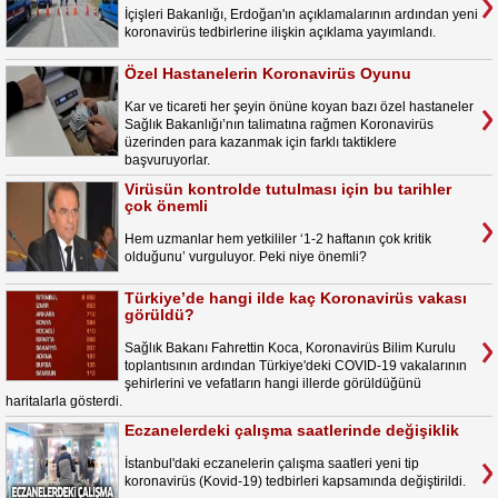
İçişleri Bakanlığı, Erdoğan'ın açıklamalarının ardından yeni
koronavirüs tedbirlerine ilişkin açıklama yayımlandı.
Özel Hastanelerin Koronavirüs Oyunu
Kar ve ticareti her şeyin önüne koyan bazı özel hastaneler
Sağlık Bakanlığı’nın talimatına rağmen Koronavirüs
üzerinden para kazanmak için farklı taktiklere
başvuruyorlar.
Virüsün kontrolde tutulması için bu tarihler
çok önemli
Hem uzmanlar hem yetkililer ‘1-2 haftanın çok kritik
olduğunu’ vurguluyor. Peki niye önemli?
Türkiye’de hangi ilde kaç Koronavirüs vakası
görüldü?
Sağlık Bakanı Fahrettin Koca, Koronavirüs Bilim Kurulu
toplantısının ardından Türkiye'deki COVID-19 vakalarının
şehirlerini ve vefatların hangi illerde görüldüğünü
haritalarla gösterdi.
Eczanelerdeki çalışma saatlerinde değişiklik
İstanbul'daki eczanelerin çalışma saatleri yeni tip
koronavirüs (Kovid-19) tedbirleri kapsamında değiştirildi.