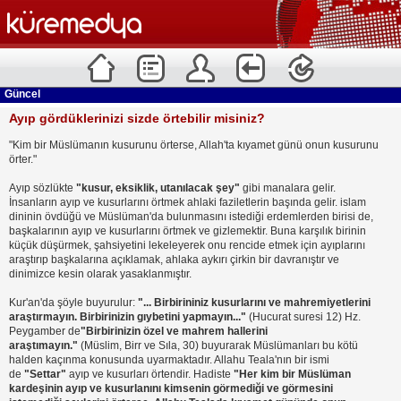
Güncel
Ayıp gördüklerinizi sizde örtebilir misiniz?
"Kim bir Müslümanın kusurunu örterse, Allah'ta kıyamet günü onun kusurunu
örter."
Ayıp sözlükte
"kusur, eksiklik, utanılacak şey"
gibi manalara gelir.
İnsanların ayıp ve kusurlarını örtmek ahlaki faziletlerin başında gelir. islam
dininin övdüğü ve Müslüman'da bulunmasını istediği erdemlerden birisi de,
başkalarının ayıp ve kusurlarını örtmek ve gizlemektir. Buna karşılık birinin
küçük düşürmek, şahsiyetini lekeleyerek onu rencide etmek için ayıplarını
araştırıp başkalarına açıklamak, ahlaka aykırı çirkin bir davranıştır ve
dinimizce kesin olarak yasaklanmıştır.
Kur'an'da şöyle buyurulur:
"... Birbirininiz kusurlarını ve mahremiyetlerini
araştırmayın. Birbirinizin gıybetini yapmayın..."
(Hucurat suresi 12) Hz.
Peygamber de
"Birbirinizin özel ve mahrem hallerini
araştımayın."
(Müslim, Birr ve Sıla, 30) buyurarak Müslümanları bu kötü
halden kaçınma konusunda uyarmaktadır. Allahu Teala'nın bir ismi
de
"Settar"
ayıp ve kusurları örtendir. Hadiste
"Her kim bir Müslüman
kardeşinin ayıp ve kusurlanını kimsenin görmediği ve görmesini