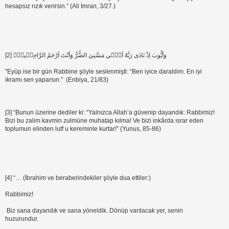
hesapsız rızık verirsin.” (Ali İmran, 3/27.)
[2] وَاَيُّوبَ اِذْ نَادٰى رَبَّهُٓ اَنّ۪ي مَسَّنِيَ الضُّرُّ وَاَنْتَ اَرْحَمُ الرَّاحِم۪ينَۚ
"Eyüp ise bir gün Rabbine şöyle seslenmişti: “Ben iyice daraldım. En iyi
ikramı sen yaparsın.” (Enbiya, 21/83)
[3] “Bunun üzerine dediler ki: “Yalnızca Allah’a güvenip dayandık: Rabbimiz!
Bizi bu zalim kavmin zulmüne muhatap kılma! Ve bizi inkârda ısrar eden
toplumun elinden lutf u kereminle kurtar!” (Yunus, 85-86)
[4] “… (İbrahim ve beraberindekiler şöyle dua ettiler:)
Rabbimiz!
Biz sana dayandık ve sana yöneldik. Dönüp varılacak yer, senin
huzurundur.