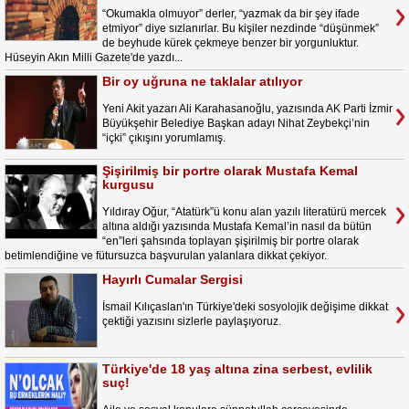
“Okumakla olmuyor” derler, “yazmak da bir şey ifade
etmiyor” diye sızlanırlar. Bu kişiler nezdinde “düşünmek”
de beyhude kürek çekmeye benzer bir yorgunluktur.
Hüseyin Akın Milli Gazete'de yazdı...
Bir oy uğruna ne taklalar atılıyor
Yeni Akit yazarı Ali Karahasanoğlu, yazısında AK Parti İzmir
Büyükşehir Belediye Başkan adayı Nihat Zeybekçi’nin
“içki” çıkışını yorumlamış.
Şişirilmiş bir portre olarak Mustafa Kemal
kurgusu
Yıldıray Oğur, “Atatürk”ü konu alan yazılı literatürü mercek
altına aldığı yazısında Mustafa Kemal’in nasıl da bütün
“en”leri şahsında toplayan şişirilmiş bir portre olarak
betimlendiğine ve fütursuzca başvurulan yalanlara dikkat çekiyor.
Hayırlı Cumalar Sergisi
İsmail Kılıçaslan'ın Türkiye'deki sosyolojik değişime dikkat
çektiği yazısını sizlerle paylaşıyoruz.
Türkiye'de 18 yaş altına zina serbest, evlilik
suç!