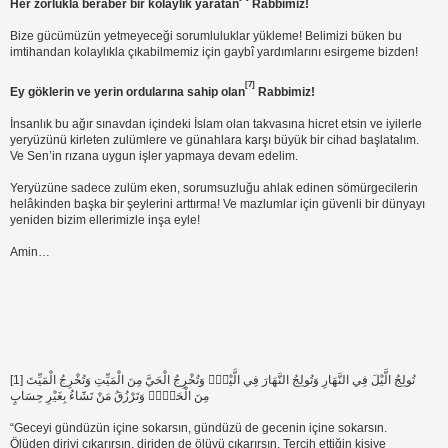
Her zorlukla beraber bir kolaylık yaratan
Rabbimiz!
Bize gücümüzün yetmeyeceği sorumluluklar yükleme! Belimizi büken bu
imtihandan kolaylıkla çıkabilmemiz için gaybî yardımlarını esirgeme bizden!
[7]
Ey göklerin ve yerin ordularına sahip olan
Rabbimiz!
İnsanlık bu ağır sınavdan içindeki İslam olan takvasına hicret etsin ve iyilerle
yeryüzünü kirleten zulümlere ve günahlara karşı büyük bir cihad başlatalım.
Ve Sen’in rızana uygun işler yapmaya devam edelim.
Yeryüzüne sadece zulüm eken, sorumsuzluğu ahlak edinen sömürgecilerin
helâkinden başka bir şeylerini arttırma! Ve mazlumlar için güvenli bir dünyayı
yeniden bizim ellerimizle inşa eyle!
Amin…
[1] تُولِجُ الَّيْلَ فِي النَّهَارِ وَتُولِجُ النَّهَارَ فِي الَّيْلِۘ وَتُخْرِجُ الْحَيَّ مِنَ الْمَيِّتِ وَتُخْرِجُ الْمَيِّتَ
مِنَ الْحَيِّۘ وَتَرْزُقُ مَنْ تَشَٓاءُ بِغَيْرِ حِسَابٍ
“Geceyi gündüzün içine sokarsın, gündüzü de gecenin içine sokarsın.
Ölüden diriyi çıkarırsın, diriden de ölüyü çıkarırsın. Tercih ettiğin kişiye