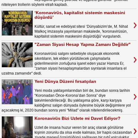
niteleyen trollerin söylemi etrafı kapladı.
‘Koronavirüs, kapitalist sistemin maskesini
düşürdü’
Kültür, sanat ve edebiyat sitesi ‘Dünyabizim’de, M. Nihat
Malkoç imzasıyla yayınlanan makalede, 'koronavirüsün,
kapitalist sistemin maskesini düşürdüğü' vurgulandı.
"Zaman Siyasi Hesap Yapma Zamanı Değildir"
Koronavirüsü salgını sebebiyle oluşacak ekonomik
sıkıntıların, tek elden yürütülecek çalışmalarla
giderilmesinin zorluğuna işaret eden yazar Hamza Er,
"zaman siyasi hesaplaşmalardan sıyrılarak insanlara el
uzatma zamanıdır" dedi.
Yeni Dünya Düzeni fırsatçıları
Yeni moda yaklaşımlarından biri de, bundan sonra tarihin
“Koronadan Önce-Korona’dan Sonra” diye
takvimlendirileceği. Bu yaklaşıma göre, karşı karşıya
kaldığımız salgın dünyada öylesine büyük değişimlere yol
açacakmış ki, 2020 bundan sonra yeni “Milad” olarak nitelendirilecekmiş.
Koronavirüs Bizi Uzlete mi Davet Ediyor?
Uzlet de insana huzur veren bir araç olarak görülürse
kişinin zorunlu da olsa evde kalması, bir hapis cezasından
ziyade manevî özgürlüğünü sağlayan bir ruhî yolculuktur.