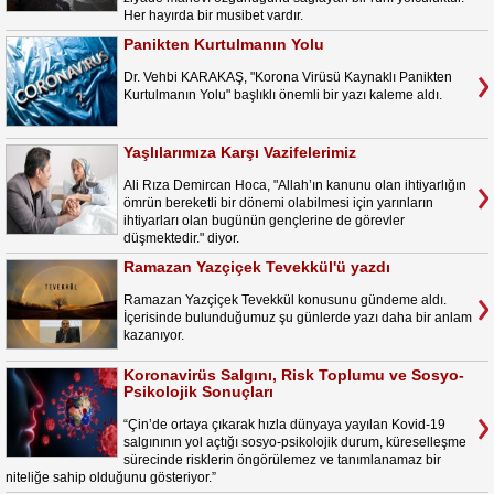
Her hayırda bir musibet vardır.
Panikten Kurtulmanın Yolu
Dr. Vehbi KARAKAŞ, "Korona Virüsü Kaynaklı Panikten
Kurtulmanın Yolu" başlıklı önemli bir yazı kaleme aldı.
Yaşlılarımıza Karşı Vazifelerimiz
Ali Rıza Demircan Hoca, "Allah’ın kanunu olan ihtiyarlığın
ömrün bereketli bir dönemi olabilmesi için yarınların
ihtiyarları olan bugünün gençlerine de görevler
düşmektedir." diyor.
Ramazan Yazçiçek Tevekkül'ü yazdı
Ramazan Yazçiçek Tevekkül konusunu gündeme aldı.
İçerisinde bulunduğumuz şu günlerde yazı daha bir anlam
kazanıyor.
Koronavirüs Salgını, Risk Toplumu ve Sosyo-
Psikolojik Sonuçları
“Çin’de ortaya çıkarak hızla dünyaya yayılan Kovid-19
salgınının yol açtığı sosyo-psikolojik durum, küreselleşme
sürecinde risklerin öngörülemez ve tanımlanamaz bir
niteliğe sahip olduğunu gösteriyor.”