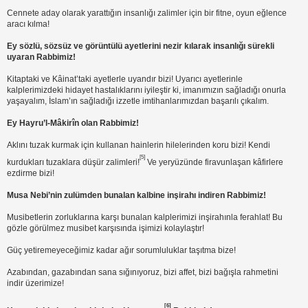
Cennete aday olarak yarattığın insanlığı zalimler için bir fitne, oyun eğlence
aracı kılma!
Ey sözlü, sözsüz ve görüntülü ayetlerini nezir kılarak insanlığı sürekli
uyaran Rabbimiz!
Kitaptaki ve Kâinat’taki ayetlerle uyandır bizi! Uyarıcı ayetlerinle
kalplerimizdeki hidayet hastalıklarını iyileştir ki, imanımızın sağladığı onurla
yaşayalım, İslam’ın sağladığı izzetle imtihanlarımızdan başarılı çıkalım.
Ey Hayru’l-Mâkirîn olan Rabbimiz!
Aklını tuzak kurmak için kullanan hainlerin hilelerinden koru bizi! Kendi
[5]
kurdukları tuzaklara düşür zalimleri!
Ve yeryüzünde firavunlaşan kâfirlere
ezdirme bizi!
Musa Nebi’nin zulümden bunalan kalbine inşirahı indiren Rabbimiz!
Musibetlerin zorluklarına karşı bunalan kalplerimizi inşirahınla ferahlat! Bu
gözle görülmez musibet karşısında işimizi kolaylaştır!
Güç yetiremeyeceğimiz kadar ağır sorumluluklar taşıtma bize!
Azabından, gazabından sana sığınıyoruz, bizi affet, bizi bağışla rahmetini
indir üzerimize!
[6]