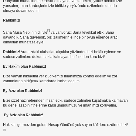
Dünyanın muhacirlerine Ensâr olmaya devam edelim, iyilikte birbirimizle
yarışalım, iman kardeşlerimizle birlikte yeryüzünde ezilenlerin umudu
olmaya devam edelim.
Rabbimiz
!
[3]
Sana Musa Nebi’nin diliyle
yalvarıyoruz: Sana tevekkül ettik, Sana
dayandık, Sana güvendik, bizi zalimlerin elinde bir oyun eğlence aracı
olmaktan muhafaza eyle!
Rabbimiz
! Aramızdaki akılsızlar, alçaklar yüzünden bizi helâk eyleme ve
sadece zalimlere dokunmakla kalmayan bu fitneden koru bizi!
Ey Hakîm olan Rabbimiz!
Bize vahyin hikmetini ver ki, öfkemizi imanımızla kontrol edelim ve zor
zamanlarda aldığımız kararlarda isabet edelim.
Ey Azîz olan Rabbimiz!
Bize izzet hazinelerinden ihsan et ki, sadece zalimleri kuşatmakla kalmayan
bu genel azabın fitnelerine karşı umudumuzu ve imanımızı koruyalım.
Ey Azîz olan Rabbimiz!
Hakikati görmezden gelen, Hesap Günü’nü yok sayan kâfirlere ezdirme bizi!
[4]