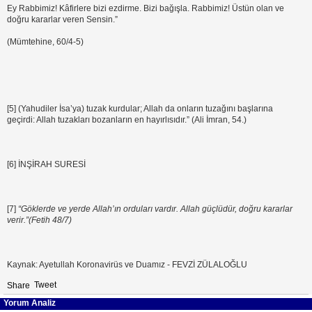
Ey Rabbimiz! Kâfirlere bizi ezdirme. Bizi bağışla. Rabbimiz! Üstün olan ve
doğru kararlar veren Sensin.”
(Mümtehine, 60/4-5)
[5] (Yahudiler İsa’ya) tuzak kurdular; Allah da onların tuzağını başlarına
geçirdi: Allah tuzakları bozanların en hayırlısıdır.” (Ali İmran, 54.)
[6] İNŞİRAH SURESİ
[7]
“Göklerde ve yerde Allah’ın orduları vardır. Allah güçlüdür, doğru kararlar
verir.”(Fetih 48/7)
Kaynak: Ayetullah Koronavirüs ve Duamız - FEVZİ ZÜLALOĞLU
Tweet
Share
Yorum Analiz