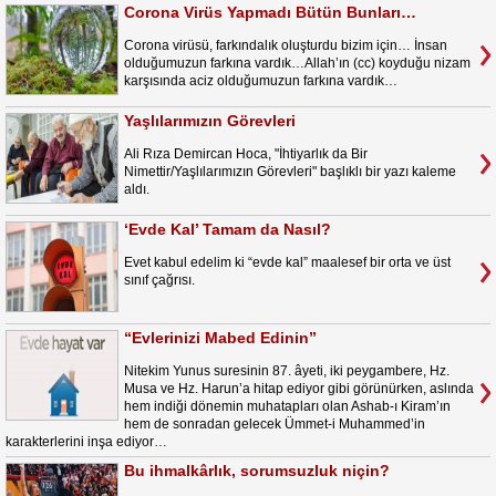
Corona Virüs Yapmadı Bütün Bunları…
Corona virüsü, farkındalık oluşturdu bizim için… İnsan
olduğumuzun farkına vardık…Allah’ın (cc) koyduğu nizam
karşısında aciz olduğumuzun farkına vardık…
Yaşlılarımızın Görevleri
Ali Rıza Demircan Hoca, "İhtiyarlık da Bir
Nimettir/Yaşlılarımızın Görevleri" başlıklı bir yazı kaleme
aldı.
‘Evde Kal’ Tamam da Nasıl?
Evet kabul edelim ki “evde kal” maalesef bir orta ve üst
sınıf çağrısı.
“Evlerinizi Mabed Edinin”
Nitekim Yunus suresinin 87. âyeti, iki peygambere, Hz.
Musa ve Hz. Harun’a hitap ediyor gibi görünürken, aslında
hem indiği dönemin muhatapları olan Ashab-ı Kiram’ın
hem de sonradan gelecek Ümmet-i Muhammed’in
karakterlerini inşa ediyor…
Bu ihmalkârlık, sorumsuzluk niçin?