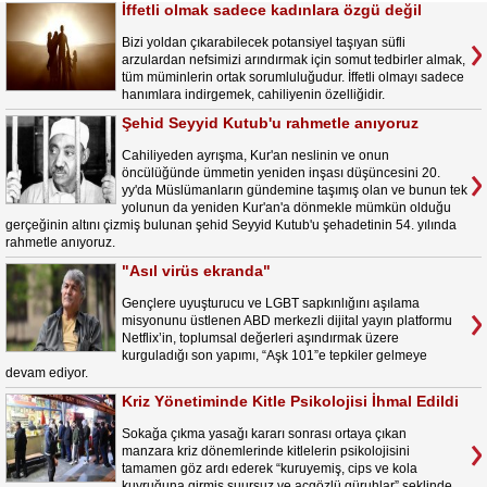
İffetli olmak sadece kadınlara özgü değil
Bizi yoldan çıkarabilecek potansiyel taşıyan süfli
arzulardan nefsimizi arındırmak için somut tedbirler almak,
tüm müminlerin ortak sorumluluğudur. İffetli olmayı sadece
hanımlara indirgemek, cahiliyenin özelliğidir.
Şehid Seyyid Kutub'u rahmetle anıyoruz
Cahiliyeden ayrışma, Kur'an neslinin ve onun
öncülüğünde ümmetin yeniden inşası düşüncesini 20.
yy'da Müslümanların gündemine taşımış olan ve bunun tek
yolunun da yeniden Kur'an'a dönmekle mümkün olduğu
gerçeğinin altını çizmiş bulunan şehid Seyyid Kutub'u şehadetinin 54. yılında
rahmetle anıyoruz.
"Asıl virüs ekranda"
Gençlere uyuşturucu ve LGBT sapkınlığını aşılama
misyonunu üstlenen ABD merkezli dijital yayın platformu
Netflix’in, toplumsal değerleri aşındırmak üzere
kurguladığı son yapımı, “Aşk 101”e tepkiler gelmeye
devam ediyor.
Kriz Yönetiminde Kitle Psikolojisi İhmal Edildi
Sokağa çıkma yasağı kararı sonrası ortaya çıkan
manzara kriz dönemlerinde kitlelerin psikolojisini
tamamen göz ardı ederek “kuruyemiş, cips ve kola
kuyruğuna girmiş şuursuz ve açgözlü güruhlar” şeklinde