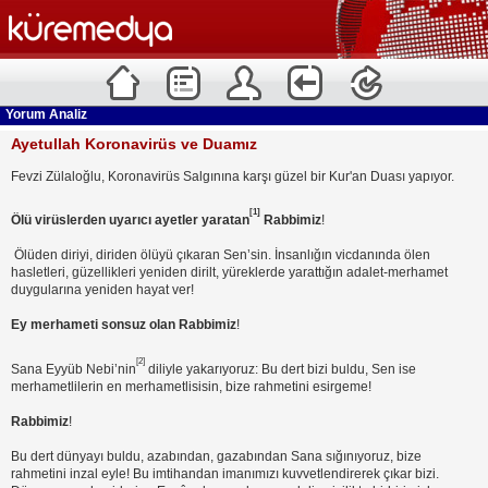
Yorum Analiz
Ayetullah Koronavirüs ve Duamız
Fevzi Zülaloğlu, Koronavirüs Salgınına karşı güzel bir Kur'an Duası yapıyor.
[1]
Ölü virüslerden uyarıcı ayetler yaratan
Rabbimiz
!
Ölüden diriyi, diriden ölüyü çıkaran Sen’sin. İnsanlığın vicdanında ölen
hasletleri, güzellikleri yeniden dirilt, yüreklerde yarattığın adalet-merhamet
duygularına yeniden hayat ver!
Ey merhameti sonsuz olan Rabbimiz
!
[2]
Sana Eyyüb Nebi’nin
diliyle yakarıyoruz: Bu dert bizi buldu, Sen ise
merhametlilerin en merhametlisisin, bize rahmetini esirgeme!
Rabbimiz
!
Bu dert dünyayı buldu, azabından, gazabından Sana sığınıyoruz, bize
rahmetini inzal eyle! Bu imtihandan imanımızı kuvvetlendirerek çıkar bizi.