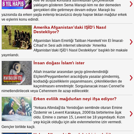
Aile ve sosyal konulara sünnetullah çerçevesinde
yaklaşım gösteren Sema Maraşlı kim ne der demeden
gerçekleri dile getirmeye devam ediyor. Maraşlı bu
yazısında da erken yaşta evlenip tecavüzcü deyip hapse tıkılan mağdur erkek
ve eşlerini konu edindi.
Amerika Afganistan’daki IŞİD’i Nasıl
Destekliyor?
Afganistan İslam Emirliği Taliban Hareketi’nin El İmarat-
Cihad’ın Sesi adlı internet sitesinde ‘Amerika
Afganistan’daki IŞİD’i Nasıl Destekliyor’ başlıklı bir makale
yayınlandı.
İnsan doğası İslam'ı ister
Allah insanlar arasından şeçip görevlendirdiği
Elçileri/Peygamberleri aracılığıyla yasalar göndermiş,
kodladığı güzelliklerin yaşanılmasını, çirkinliklerden de
kaçınılmasını emretmiştir. Sorgulanacak insan Cennet’le
nimetlendirilecek veya Cehennem ile azap edilecektir.
Erken evlilik mağdurları neyi ifşa ediyor?
"Ankara Altındağ'da Yenidoğan semtinde oturan Emine
Özdemir ve Levent Karakaya, 2006'da birbirlerine âşık
oldu. Emine o zaman 15, Levent ise 18 yaşındaydı. Kızın
yaşı küçük olduğu için aile evlenmelerine izin vermedi.
Gençler birlikte kaçtı.