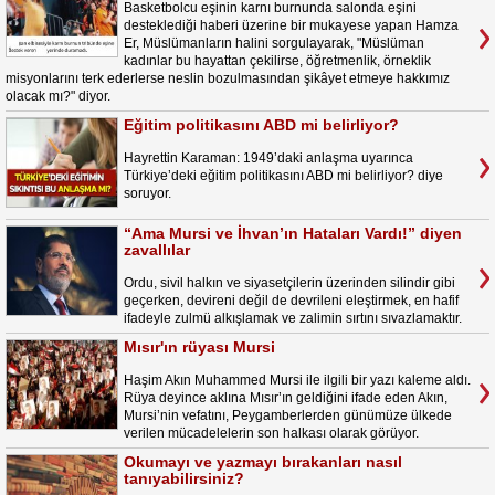
Basketbolcu eşinin karnı burnunda salonda eşini
desteklediği haberi üzerine bir mukayese yapan Hamza
Er, Müslümanların halini sorgulayarak, "Müslüman
kadınlar bu hayattan çekilirse, öğretmenlik, örneklik
misyonlarını terk ederlerse neslin bozulmasından şikâyet etmeye hakkımız
olacak mı?" diyor.
Eğitim politikasını ABD mi belirliyor?
Hayrettin Karaman: 1949’daki anlaşma uyarınca
Türkiye’deki eğitim politikasını ABD mi belirliyor? diye
soruyor.
“Ama Mursi ve İhvan’ın Hataları Vardı!” diyen
zavallılar
Ordu, sivil halkın ve siyasetçilerin üzerinden silindir gibi
geçerken, devireni değil de devrileni eleştirmek, en hafif
ifadeyle zulmü alkışlamak ve zalimin sırtını sıvazlamaktır.
Mısır'ın rüyası Mursi
Haşim Akın Muhammed Mursi ile ilgili bir yazı kaleme aldı.
Rüya deyince aklına Mısır’ın geldiğini ifade eden Akın,
Mursi’nin vefatını, Peygamberlerden günümüze ülkede
verilen mücadelelerin son halkası olarak görüyor.
Okumayı ve yazmayı bırakanları nasıl
tanıyabilirsiniz?