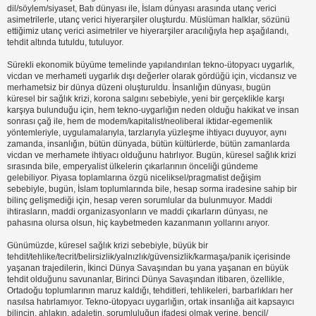
dil/söylem/siyaset, Batı dünyası ile, İslam dünyası arasında utanç verici
asimetrilerle, utanç verici hiyerarşiler oluşturdu. Müslüman halklar, sözünü
ettiğimiz utanç verici asimetriler ve hiyerarşiler aracılığıyla hep aşağılandı,
tehdit altında tutuldu, tutuluyor.
Sürekli ekonomik büyüme temelinde yapılandırılan tekno-ütopyacı uygarlık,
vicdan ve merhameti uygarlık dışı değerler olarak gördüğü için, vicdansız ve
merhametsiz bir dünya düzeni oluşturuldu. İnsanlığın dünyası, bugün
küresel bir sağlık krizi, korona salgını sebebiyle, yeni bir gerçeklikle karşı
karşıya bulunduğu için, hem tekno-uygarlığın neden olduğu hakikat ve insan
sonrası çağ ile, hem de modem/kapitalist/neoliberal iktidar-egemenlik
yöntemleriyle, uygulamalarıyla, tarzlarıyla yüzleşme ihtiyacı duyuyor, aynı
zamanda, insanlığın, bütün dünyada, bütün kültürlerde, bütün zamanlarda
vicdan ve merhamete ihtiyacı olduğunu hatırlıyor. Bugün, küresel sağlık krizi
sırasında bile, emperyalist ülkelerin çıkarlarının önceliği gündeme
gelebiliyor. Piyasa toplamlarına özgü niceliksel/pragmatist değişim
sebebiyle, bugün, İslam toplumlarında bile, hesap sorma iradesine sahip bir
bilinç gelişmediği için, hesap veren sorumlular da bulunmuyor. Maddi
ihtirasların, maddi organizasyonların ve maddi çıkarların dünyası, ne
pahasına olursa olsun, hiç kaybetmeden kazanmanın yollarını arıyor.
Günümüzde, küresel sağlık krizi sebebiyle, büyük bir
tehdit/tehlike/tecrit/belirsizlik/yalnızlık/güvensizlik/karmaşa/panik içerisinde
yaşanan trajedilerin, İkinci Dünya Savaşından bu yana yaşanan en büyük
tehdit olduğunu savunanlar, Birinci Dünya Savaşından itibaren, özellikle,
Ortadoğu toplumlarının maruz kaldığı, tehditleri, tehlikeleri, barbarlıkları her
nasılsa hatırlamıyor. Tekno-ütopyacı uygarlığın, ortak insanlığa ait kapsayıcı
bilincin, ahlakın, adaletin, sorumluluğun ifadesi olmak yerine, bencil/