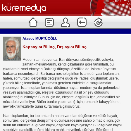
Atasoy MÜFTÜOĞLU
Kapsayıcı Bilinç, Dışlayıcı Bilinç
Modern tarih boyunca, Batı dünyası, sömürgecilik yoluyla,
zamanı-mekânı-tarihi, kendi çıkarlarına göre tanımladı, bu
çıkarlara hizmet etmeyen Batı dışı dünyayı, özellikle de, İslam dünyasını
barbarca nesneleştirdi. Barbarca nesneleştirilen İslam dünyası toplumları,
halen, sömürgeci gerçekliği değiştirme gücü ve iradesi oluşturmak üzere,
yüksek bilinç temelinde, yapılması gereken entelektüel sorgulamaları
yapamıyor. İslam toplamlarında, düşünce hayatı, modern ya da geleneksel
vesayeti aşamadığı için, eleştirel özgürlüğün nasıl bir şey olduğunu,
olabileceğini bilmiyor. Bunun için de, eleştirel özgürlük için, entelektüel bir
mücadele verilmiyor. Bütün bunlar yapılmadığı için, romantik tahayyüllerle,
nevrotik fantezilerle günü kurtarmaya çalışıyoruz.
İslam toplamları, bu toplamlarda halen var olan düşünce ve kültür hayatı,
sömürgeci gerçekliği değiştirme gücüne/iradesine sahip olmadığı için, çok
derin bir entelektüel güven kaybı, özgüven kaybı yaşıyor. Bu özgüven kaybı
sebebiyle patolojik bağımlılıklara mahkumiyetimiz sürüyor. Sömürgeci