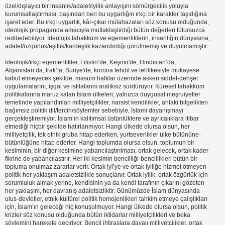
özel/dışlayıcı bir insanlık/adalet/iyilik anlayışını sömürgecilik yoluyla
kurumsallaştırması, başından beri bu uygarlığın ırkçı bir karakter taşıdığına
işaret eder. Bu ırkçı uygarlık, kâr-çıkar mülahazaları söz konusu olduğunda,
ideolojik propaganda amacıyla mutlaklaştırdığı bütün değerleri fütursuzca
reddedebiliyor. İdeolojik tahakküm ve egemenliklerin, insanlığın dünyasına,
adalet/özgürlük/eşitlik/kardeşlik kazandırdığı görülmemiş ve duyulmamıştır.
İdeolojik/ırkçı egemenlikler, Filistin’de, Keşmir'de, Hindistan’da,
Afganistan’da, Irak’ta, Suriye'de, korona tehdit ve tehlikesiyle mukayese
kabul etmeyecek şekilde, masum halklar üzerinde askeri siddet-dehşet
uygulamalarını, işgal ve istilalarını aralıksız sürdürüyor. Küresel tahakküm
politikalarına maruz kalan İslam ülkeleri, yalnızca duygusal meşruiyetler
temelinde yapılandırılan milliyetçilikler, narsist kendilikler, ahlaki bilgelikten
bağımsız politik dil/tercih/söylemler sebebiyle, İslami dayanışmayı
gerçekleştiremiyor. İslam’ın kalıtımsal üstünlüklere ve ayrıcalıklara itibar
etmediği hiçbir şekilde hatırlanmıyor. Hangi ülkede olursa olsun, her
milliyetçilik, tek etnik gruba hitap ederken, yurtseverlikler ülke bütününe-
bütünlüğüne hitap ederler. Hangi toplumda olursa olsun, toplumun bir
kesiminin, bir diğer kesimine yabancılaştırılması, ortak gelecek, ortak kader
fikrine de yabancılaştırır. Her iki kesimin bencilliği-bencillikleri bütün bir
topluma onulmaz zararlar verir. Ortak iyi’ye ve ortak iyiliğe hizmet ötmeyen
politik her yaklaşım adaletsizlikle sonuçlanır. Ortak iyilik, ortak özgürlük için
sorumluluk almak yerine, kendisinin ya da kendi tarafının çıkarını gözeten
her yaklaşım, her davranış adaletsizliktir. Günümüzde İslam dünyasında
ulus-devletler, etnik-kültürel politik homojenlikleri tahkim etmeye çalıştıkları
için, İslam’ın geleceği hiç konuşulmuyor. Hangi ülkede olursa olsun, politik
krizler söz konusu olduğunda bütün iktidarlar milliyetçilikleri ve beka
söylemini harekete geçiriyor. Bencil ihtiraslara dayalı milliyetçilikler, ortak