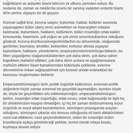
bağlılıkların ve aidiyetin İslami bilincini ve ufkunu yerinden ediyor. Bu
nedenle de, zaman ve mekân'da onurlu bir varoluş vadeden erdemli İslami
dil'in yerine, dışlayıcı bir dil geçiyor.
Küresel sağlık krizi, korona salgını; toplumlar, halklar, kültürler arasında
yaşanagelen bütün utanç verici asimetrileri ve hiyerarşileri ortadan
kaldırarak, toplumların, halkların, kültürlerin, bütün insanlığın ortak kaderi
konusunda, hepimizin, çok yoğun ve çok yönlü sorumluluklarımız olduğunu
gösterdi. Korona krizi/bunalımı/gerilimi/tarihin bu döneminde, olağanüstü
gerilimler, travmalar, tehditler, beklentiler, korkular altında yaşayan
toplumların, halkların, yönetimlerin; emperyalizmlerin/sömürgeciliklerin, bu
fiilen yaşadığımız olağanüstülüklerden çok daha derin, çok daha vahim
trajedilere mahkûm ettikleri, çok daha derin acılara ve aşağılanmalara
mahkûm ettikleri İslam topraklarından bütünüyle çekilerek, evlerine
dönmelerine imkan sağlayabilmek için küresel ahlaki-entelektüel bir
kamuoyu oluşturmaları beklenir.
Emperyalist/sömürgeci tarih, politik özgürlük kültürünün, evrensel politik
değerlerin hiçbir zaman evrensel bir geçerlilik taşımadığını, bundan böyle
de, böyle bir geçerlilikten söz edilemeyeceğini, emperyalist/sömürgeci
tarihin, insanlığın ortak özgürlüğü, ortak onuru, ortak bağımsızlığı ile ilgili hiç
bir ahlaki/vicdani kaygısı olmadığını, içi hiç bir zaman doldurulmamış soyut
özgürlük ve soyut adalet kavramlarının, sömürgeci propaganda araçları
olduğunu, sömürgeci çıkarlar söz konusu olduğunda eli kanlı diktatörlükleri
nasıl icat ettiklerini, nasıl güçlendirdiklerini, bütün bir insanlığın bütün
boyutlarıyla açıkça görebileceği şekilde, somut olarak ortaya koydu,
koymaya devam ediyor.