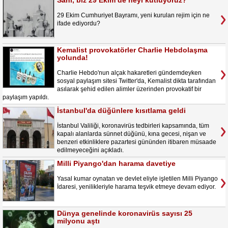
Sahi, biz 29 Ekim’de neyi kutluyoruz?
29 Ekim Cumhuriyet Bayramı, yeni kurulan rejim için ne
ifade ediyordu?
Kemalist provokatörler Charlie Hebdolaşma
yolunda!
Charlie Hebdo'nun alçak hakaretleri gündemdeyken
sosyal paylaşım sitesi Twitter'da, Kemalist dikta tarafından
asılarak şehid edilen alimler üzerinden provokatif bir
paylaşım yapıldı.
İstanbul'da düğünlere kısıtlama geldi
İstanbul Valiliği, koronavirüs tedbirleri kapsamında, tüm
kapalı alanlarda sünnet düğünü, kına gecesi, nişan ve
benzeri etkinliklere pazartesi gününden itibaren müsaade
edilmeyeceğini açıkladı.
Milli Piyango'dan harama davetiye
Yasal kumar oynatan ve devlet eliyle işletilen Milli Piyango
İdaresi, yenilikleriyle harama teşvik etmeye devam ediyor.
Dünya genelinde koronavirüs sayısı 25
milyonu aştı