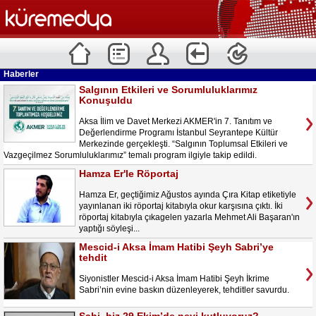
Haberler
Salgının Etkileri ve Sorumluluklarımız
Konuşuldu
Aksa İlim ve Davet Merkezi AKMER'in 7. Tanıtım ve
Değerlendirme Programı İstanbul Seyrantepe Kültür
Merkezinde gerçekleşti. “Salgının Toplumsal Etkileri ve
Vazgeçilmez Sorumluluklarımız” temalı program ilgiyle takip edildi.
Hamza Er'le Röportaj
Hamza Er, geçtiğimiz Ağustos ayında Çıra Kitap etiketiyle
yayınlanan iki röportaj kitabıyla okur karşısına çıktı. İki
röportaj kitabıyla çıkagelen yazarla Mehmet Ali Başaran'ın
yaptığı söyleşi...
Mescid-i Aksa İmam Hatibi Şeyh Sabri’ye
tehdit
Siyonistler Mescid-i Aksa İmam Hatibi Şeyh İkrime
Sabri’nin evine baskın düzenleyerek, tehditler savurdu.