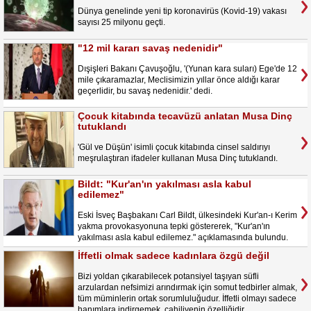
Dünya genelinde yeni tip koronavirüs (Kovid-19) vakası
sayısı 25 milyonu geçti.
"12 mil kararı savaş nedenidir"
Dışişleri Bakanı Çavuşoğlu, '(Yunan kara suları) Ege'de 12
mile çıkaramazlar, Meclisimizin yıllar önce aldığı karar
geçerlidir, bu savaş nedenidir.' dedi.
Çocuk kitabında tecavüzü anlatan Musa Dinç
tutuklandı
'Gül ve Düşün' isimli çocuk kitabında cinsel saldırıyı
meşrulaştıran ifadeler kullanan Musa Dinç tutuklandı.
Bildt: "Kur'an'ın yakılması asla kabul
edilemez"
Eski İsveç Başbakanı Carl Bildt, ülkesindeki Kur'an-ı Kerim
yakma provokasyonuna tepki göstererek, "Kur'an'ın
yakılması asla kabul edilemez." açıklamasında bulundu.
İffetli olmak sadece kadınlara özgü değil
Bizi yoldan çıkarabilecek potansiyel taşıyan süfli
arzulardan nefsimizi arındırmak için somut tedbirler almak,
tüm müminlerin ortak sorumluluğudur. İffetli olmayı sadece
hanımlara indirgemek, cahiliyenin özelliğidir.