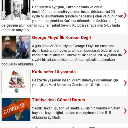
Cahiliyeden ayrışma, Kur'an neslinin ve onun
öncülüğünde ümmetin yeniden inşası düşüncesini 20.
yy'da Müslümanların gündemine taşımış olan ve bunun tek
yolunun da yeniden Kur'an'a dönmekle mümkün olduğu
gerçeğinin altını çizmiş bulunan şehid Seyyid Kutub'u şehadetinin 54. yılında
rahmetle anıyoruz.
George Floyd İlk Kurban Değil
4 gün önce ABD'de, siyahi George Floyd'un ensesine
dizini bastıran bir polis tarafından boğularak öldürülmesi
kaosun fitilini ateşledi. Ancak bu ilk değild. 2014 yılında da
siyahi bir adam, polisler tarafından gözaltına alınırken
boğularak öldürüldü.
Kutlu sefer 10 yaşında
Gazze’de yaşanan insani dramı dünyaya duyurmak için
yola çıkan Mavi Marmara Gemisi’nin 10. Yılı doldu.
Türkiye'deki Güncel Durum
Sağlık Bakanlığı, son 24 saatte 26 kişinin korona virüsten
hayatını kaybettiğini, toplam can kaybının 4 bin 515
olduğunu açıkladı.