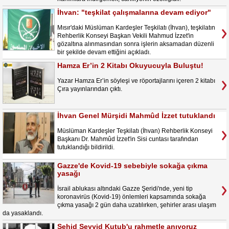
İhvan: "teşkilat çalışmalarına devam ediyor"
Mısır'daki Müslüman Kardeşler Teşkilatı (İhvan), teşkilatın
Rehberlik Konseyi Başkan Vekili Mahmud İzzet'in
gözaltına alınmasından sonra işlerin aksamadan düzenli
bir şekilde devam ettiğini açıkladı.
Hamza Er’in 2 Kitabı Okuyucuyla Buluştu!
Yazar Hamza Er’in söyleşi ve röportajlarını içeren 2 kitabı
Çıra yayınlarından çıktı.
İhvan Genel Mürşidi Mahmûd İzzet tutuklandı
Müslüman Kardeşler Teşkilatı (İhvan) Rehberlik Konseyi
Başkanı Dr. Mahmûd İzzet'in Sisi cuntası tarafından
tutuklandığı bildirildi.
Gazze'de Kovid-19 sebebiyle sokağa çıkma
yasağı
İsrail ablukası altındaki Gazze Şeridi'nde, yeni tip
koronavirüs (Kovid-19) önlemleri kapsamında sokağa
çıkma yasağı 2 gün daha uzatılırken, şehirler arası ulaşım
da yasaklandı.
Şehid Seyyid Kutub'u rahmetle anıyoruz