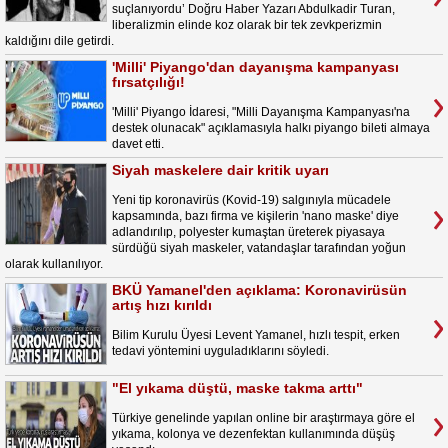
suçlanıyordu’ Doğru Haber Yazarı Abdulkadir Turan,
liberalizmin elinde koz olarak bir tek zevkperizmin
kaldığını dile getirdi.
'Milli' Piyango'dan dayanışma kampanyası
fırsatçılığı!
'Milli' Piyango İdaresi, "Milli Dayanışma Kampanyası'na
destek olunacak" açıklamasıyla halkı piyango bileti almaya
davet etti.
Siyah maskelere dair kritik uyarı
Yeni tip koronavirüs (Kovid-19) salgınıyla mücadele
kapsamında, bazı firma ve kişilerin 'nano maske' diye
adlandırılıp, polyester kumaştan üreterek piyasaya
sürdüğü siyah maskeler, vatandaşlar tarafından yoğun
olarak kullanılıyor.
BKÜ Yamanel'den açıklama: Koronavirüsün
artış hızı kırıldı
Bilim Kurulu Üyesi Levent Yamanel, hızlı tespit, erken
tedavi yöntemini uyguladıklarını söyledi.
"El yıkama düştü, maske takma arttı"
Türkiye genelinde yapılan online bir araştırmaya göre el
yıkama, kolonya ve dezenfektan kullanımında düşüş