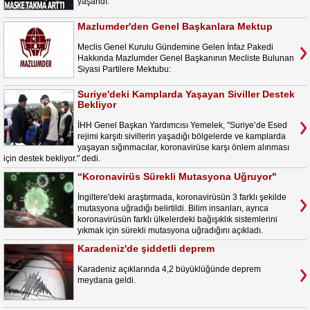
yaşandı.
Mazlumder'den Genel Başkanlara Mektup
Meclis Genel Kurulu Gündemine Gelen İnfaz Pakedi
Hakkında Mazlumder Genel Başkanının Mecliste Bulunan
Siyasi Partilere Mektubu:
Suriye'deki Kamplarda Yaşayan Siviller Destek
Bekliyor
İHH Genel Başkan Yardımcısı Yemelek, "Suriye’de Esed
rejimi karşıtı sivillerin yaşadığı bölgelerde ve kamplarda
yaşayan sığınmacılar, koronavirüse karşı önlem alınması
için destek bekliyor." dedi.
“Koronavirüs Sürekli Mutasyona Uğruyor"
İngiltere'deki araştırmada, koronavirüsün 3 farklı şekilde
mutasyona uğradığı belirtildi. Bilim insanları, ayrıca
koronavirüsün farklı ülkelerdeki bağışıklık sistemlerini
yıkmak için sürekli mutasyona uğradığını açıkladı.
Karadeniz'de şiddetli deprem
Karadeniz açıklarında 4,2 büyüklüğünde deprem
meydana geldi.