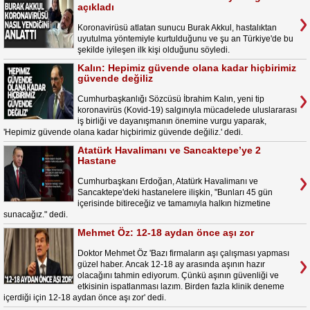
açıkladı
Koronavirüsü atlatan sunucu Burak Akkul, hastalıktan
uyutulma yöntemiyle kurtulduğunu ve şu an Türkiye'de bu
şekilde iyileşen ilk kişi olduğunu söyledi.
Kalın: Hepimiz güvende olana kadar hiçbirimiz
güvende değiliz
Cumhurbaşkanlığı Sözcüsü İbrahim Kalın, yeni tip
koronavirüs (Kovid-19) salgınıyla mücadelede uluslararası
iş birliği ve dayanışmanın önemine vurgu yaparak,
'Hepimiz güvende olana kadar hiçbirimiz güvende değiliz.' dedi.
Atatürk Havalimanı ve Sancaktepe’ye 2
Hastane
Cumhurbaşkanı Erdoğan, Atatürk Havalimanı ve
Sancaktepe'deki hastanelere ilişkin, "Bunları 45 gün
içerisinde bitireceğiz ve tamamıyla halkın hizmetine
sunacağız." dedi.
Mehmet Öz: 12-18 aydan önce aşı zor
Doktor Mehmet Öz 'Bazı firmaların aşı çalışması yapması
güzel haber. Ancak 12-18 ay arasında aşının hazır
olacağını tahmin ediyorum. Çünkü aşının güvenliği ve
etkisinin ispatlanması lazım. Birden fazla klinik deneme
içerdiği için 12-18 aydan önce aşı zor' dedi.