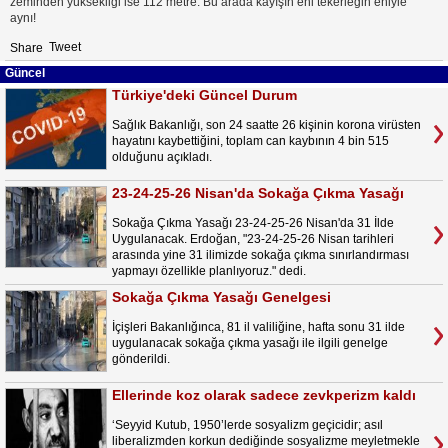
zeminden yüksekliği ise 112 metre. Bu arada kayışın eni tekerleğin eniyle
aynı!
Tweet
Share
Güncel
Türkiye'deki Güncel Durum
Sağlık Bakanlığı, son 24 saatte 26 kişinin korona virüsten
hayatını kaybettiğini, toplam can kaybının 4 bin 515
olduğunu açıkladı.
23-24-25-26 Nisan'da Sokağa Çıkma Yasağı
Sokağa Çıkma Yasağı 23-24-25-26 Nisan'da 31 İlde
Uygulanacak. Erdoğan, "23-24-25-26 Nisan tarihleri
arasında yine 31 ilimizde sokağa çıkma sınırlandırması
yapmayı özellikle planlıyoruz." dedi.
Sokağa Çıkma Yasağı Genelgesi
İçişleri Bakanlığınca, 81 il valiliğine, hafta sonu 31 ilde
uygulanacak sokağa çıkma yasağı ile ilgili genelge
gönderildi.
Ellerinde koz olarak sadece zevkperizm kaldı
‘Seyyid Kutub, 1950’lerde sosyalizm geçicidir; asıl
liberalizmden korkun dediğinde sosyalizme meyletmekle