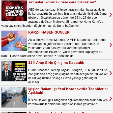
Yaz ayları koronavirüse çare olacak mı?
ABD’de yapılan bazı bilimsel araştırmalar, hava sıcaklığı
ile koronavirüsün yayılma hızı arasında bir ilişki olduğunu
gösterdi. Sıcaklıkları bu dönemde 25 ile 27 derece
arasında değişen Malezya, Singapur ve Hong Kong’da
vaka sayısının nispeten düşük olması da buna bağlanıyor.
KARZ-I HASEN GÜNLERİ
Aksa İlim ve Davet Merkezi AKMER karantina günlerinde
yardımlaşma çağrısı yaptı. Açıklamada "Kitabımız en
yakınlarımızdan başlayarak yardımlaşmamızı
emretmektedir. Bizler de, yakın çevremizi kapsayan bir
Karz-ı Hasen Hareketine davet ediyoruz." denilmekte...
31 İl Araç Giriş Çıkışına Kapatıldı
Cumhurbaşkanı Recep Tayyip Erdoğan, 30 büyükşehir ile
Zonguldak'a araç giriş çıkışına kapatılacağını ve 20 yaş altı
ile 60 yaş üstüne sokağa çıkma yasağı getirildiğini
açıkladı.
İçişleri Bakanlığı Yeni Koronavirüs Tedbirlerini
Açıkladı!
İçişleri Bakanlığı, Erdoğan'ın açıklamalarının ardından yeni
koronavirüs tedbirlerine ilişkin açıklama yayımlandı.