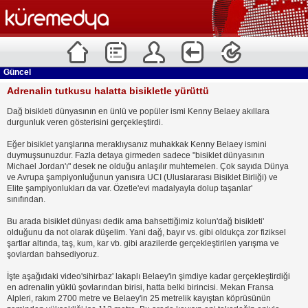
Güncel
Adrenalin tutkusu halatta bisikletle yürüttü
Dağ bisikleti dünyasının en ünlü ve popüler ismi Kenny Belaey akıllara
durgunluk veren gösterisini gerçekleştirdi.
Eğer bisiklet yarışlarına meraklıysanız muhakkak Kenny Belaey ismini
duymuşsunuzdur. Fazla detaya girmeden sadece "bisiklet dünyasının
Michael Jordan'ı" desek ne olduğu anlaşılır muhtemelen. Çok sayıda Dünya
ve Avrupa şampiyonluğunun yanısıra UCI (Uluslararası Bisiklet Birliği) ve
Elite şampiyonlukları da var. Özetle'evi madalyayla dolup taşanlar'
sınıfından.
Bu arada bisiklet dünyası dedik ama bahsettiğimiz kolun'dağ bisikleti'
olduğunu da not olarak düşelim. Yani dağ, bayır vs. gibi oldukça zor fiziksel
şartlar altında, taş, kum, kar vb. gibi arazilerde gerçekleştirilen yarışma ve
şovlardan bahsediyoruz.
İşte aşağıdaki video'sihirbaz' lakaplı Belaey'in şimdiye kadar gerçekleştirdiği
en adrenalin yüklü şovlarından birisi, hatta belki birincisi. Mekan Fransa
Alpleri, rakım 2700 metre ve Belaey'in 25 metrelik kayıştan köprüsünün