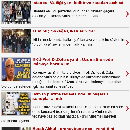
İstanbul Valiliği yeni tedbir ve kararları açıkladı
İstanbul Valiliği, pazartesi gününden itibaren geçerli
olacak yeni koronavirüs tedbirlerini duyurdu.
Tüm Suç Sokağa Çıkanların mı?
İktidar medyasında halkı aşağılamaya yönelik bu söylemin
“bidon kafa” söyleminden farkı var mı?
BKÜ Prof.Dr.Özlü uyardı: Uzun süre evde
kalmaya hazır olun
Koronavirüs Bilim Kurulu Üyesi Prof. Dr. Tevfik Özlü,
corona virüs salgınının Türkiye'de yükselme döneminde
olduğunu belirterek, 'Uzun süre evde kalmaya hazır olun.
3-5 günde evlerden çıkmayı ümit etmeyin' dedi.
İmmün plazma tedavisinde ilk başaralı
sonuçlar alındı
İnönü Üniversitesi Rektörü Prof. Dr. Ahmet Kızılay, bir süre
önce koronavirüse karşı immün plazma yöntemiyle
tedaviye başladıkları hastada kısmı iyileşme işaretleri
aldıklarını söyledi.
Burak Akkul koronavirüsü nasıl yendiğini