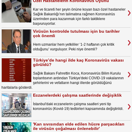
Özel Hastanelerin Koronavirüs Oyunu
Kar ve ticareti her şeyin önüne koyan bazı özel hastaneler
Sağlık Bakanlığı’nın talimatına rağmen Koronavirüs
üzerinden para kazanmak için farklı taktiklere
başvuruyorlar.
Virüsün kontrolde tutulması için bu tarihler
çok önemli
Hem uzmanlar hem yetkililer ‘1-2 haftanın çok kritik
olduğunu’ vurguluyor. Peki niye önemli?
Türkiye’de hangi ilde kaç Koronavirüs vakası
görüldü?
Sağlık Bakanı Fahrettin Koca, Koronavirüs Bilim Kurulu
toplantısının ardından Türkiye'deki COVID-19 vakalarının
şehirlerini ve vefatların hangi illerde görüldüğünü
haritalarla gösterdi.
Eczanelerdeki çalışma saatlerinde değişiklik
İstanbul'daki eczanelerin çalışma saatleri yeni tip
koronavirüs (Kovid-19) tedbirleri kapsamında değiştirildi.
'Kan sıvısından elde edilen hücre parçacıkları
ile virüsün çoğalması önlenebilir'