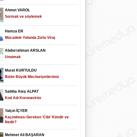
Ahmet VAROL
Sormak ve söylemek
Hamza ER
Mücadele Yolunda Zorlu Viraj
Abdurrahman ARSLAN
Unutmak
Murat KURTULDU
Bizim Büyük Mecburiyetlerimiz
Sabiha Ateş ALPAT
Kod Adı Koronavirüs
Yalçın İÇYER
Kaçınılması Gereken 'Cibt' Kimdir ve
Nedir?
Mehmet Ali BAŞARAN