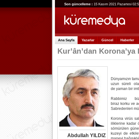
Son güncelleme :
15 Kasım 2021 Pazartesi 02:
Ana Sayfa
Yazarlar
Güncel
Haberler
Kur’ân’dan Korona’ya 
Dünyamızın tamam
uzun süreli ol
de yaman bir im
Rabbimiz bi
biraz korku ve a
Sabredenleri müj
Korona virüs sal
iliklerine kada
sömürülen güney
kuzeyi de etkil
Abdullah YILDIZ
manevi bağışıklı