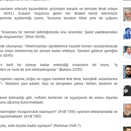
nsanların elleriyle kazandıkları yüzünden karada ve denizde fesat ortaya
m 30/41). Esasen ‘başımıza gelen her felaket kendi ellerimizin
evamında açıklandığı üzere, “bununla beraber Allah yine de çoğunu
 “İnsanlara bir rahmet tattırdığımızda ona sevinirler. Şayet yaptıklarından
ğe düşüverirler.” (Rûm 30/36)
ak okunamaz: “Allahinsanları işlediklerine karşılık hemen cezalandıracak
a onları belirlenmiş bir süreye kadar erteliyor. Süreleri gelince gereğini
ır 35/45)
ını belli bir süreye kadar ertelediği insanların bir kısmı, “iş
ni ve nesli de yok etmeyekoşarlar.” (Bakara 2/205)
engeden sapma, doğru ve uygun hareketi terk etme, karışıklık’ anlamlarına
ad”ı; ‘itidalden yani adalet, ölçü ve dengeden çıkma. Nefsin, bedenin ve
er kalmadığı gibi, nefisler, bedenler ve eşya/çevre de amacı dışında
umuna uğramış bulunmaktadır.
lanmışken bozgunculuk yapmayın!” (A’râf 7/56) uyarısını tekrarlamakta ve
urgulamaktadır. (A’râf 7/85)
koydu, artık ölçüde haddi aşmayın!” (Rahman 55/6-7)