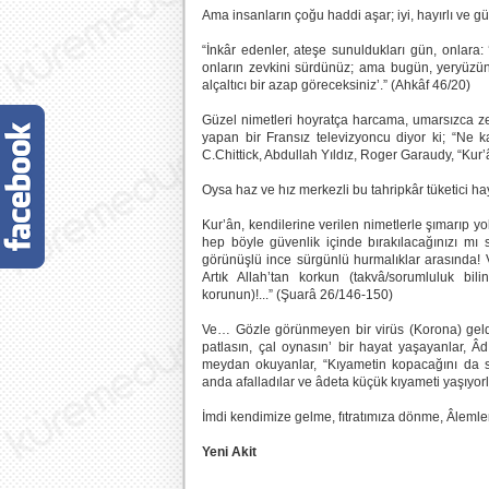
Ama insanların çoğu haddi aşar; iyi, hayırlı ve güz
“İnkâr edenler, ateşe sunuldukları gün, onlara: 
onların zevkini sürdünüz; ama bugün, yeryüzün
alçaltıcı bir azap göreceksiniz’.” (Ahkâf 46/20)
Güzel nimetleri hoyratça harcama, umarsızca 
yapan bir Fransız televizyoncu diyor ki; “Ne k
C.Chittick, Abdullah Yıldız, Roger Garaudy, “Kur’â
Oysa haz ve hız merkezli bu tahripkâr tüketici
Kur’ân, kendilerine verilen nimetlerle şımarıp y
hep böyle güvenlik içinde bırakılacağınızı mı 
görünüşlü ince sürgünlü hurmalıklar arasında! V
Artık Allah’tan korkun (takvâ/sorumluluk bil
korunun)!...” (Şuarâ 26/146-150)
Ve… Gözle görünmeyen bir virüs (Korona) geldi
patlasın, çal oynasın’ bir hayat yaşayanlar, Â
meydan okuyanlar, “Kıyametin kopacağını da 
anda afalladılar ve âdeta küçük kıyameti yaşıyo
İmdi kendimize gelme, fıtratımıza dönme, Âlemle
Yeni Akit