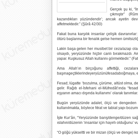
Gerçek şu ki, “İ
çıkmıştır” (Rû
kazandıkları yüzündendir’; ancak ayetin d
affetmektedir.” (Şûrâ 42/30)
Fakat buna karşılık insanlar çelişik davranırlar:
ötürü başlarına bir fenalık gelse hemen ümitsizli
Lakin başa gelen her musibet bir ceza/azap olar
olsaydı, yeryüzünde hiçbir canlı bırakmazdı. Am
yapar. Kuşkusuz Allah kullarını görmektedir.” (Fat
Ama Allah’ın birçoğunu affettiği, cezalar
başınageçtiklerindeyeryüzünüfesadaboğmaya, eki
Fesad; lügatte ‘bozulma, çürüme, altüst olma, d
gelir. Rağıb el-İsfehani el-Müfredât’ında “fes
eşyanın amacı dışında kullanımı’ olarak tanımlar.
Bugün yeryüzünde adalet, ölçü ve dengeden es
kullanılmakta, böylece fıtrat ve tabiat yapı boz
İşte Kur’ân, “Yeryüzünde barış/denge/düzen sağ
ıslahın/düzenin ‘insanlar için hayırlı olduğunu’ v
“O göğü yükseltti ve bir mizan (ölçü ve denge) 