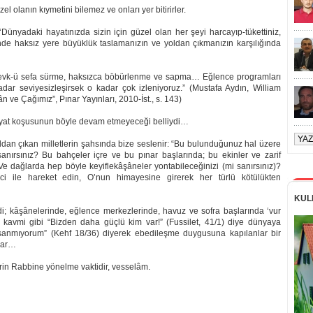
el olanın kıymetini bilemez ve onları yer bitirirler.
‘Dünyadaki hayatınızda sizin için güzel olan her şeyi harcayıp-tükettiniz,
de haksız yere büyüklük taslamanızın ve yoldan çıkmanızın karşılığında
zevk-ü sefa sürme, haksızca böbürlenme ve sapma… Eğlence programları
adar seviyesizleşirsek o kadar çok izleniyoruz.” (Mustafa Aydın, William
n ve Çağımız”, Pınar Yayınları, 2010-İst., s. 143)
 hayat koşusunun böyle devam etmeyeceği belliydi…
oldan çıkan milletlerin şahsında bize seslenir: “Bu bulunduğunuz hal üzere
sanırsınız? Bu bahçeler içre ve bu pınar başlarında; bu ekinler ve zarif
e dağlarda hep böyle keyiflekâşâneler yontabileceğinizi (mi sanırsınız)?
inci ile hareket edin, O’nun himayesine girerek her türlü kötülükten
KUL
; kâşânelerinde, eğlence merkezlerinde, havuz ve sofra başlarında ‘vur
d kavmi gibi “Bizden daha güçlü kim var!” (Fussilet, 41/1) diye dünyaya
sanmıyorum” (Kehf 18/36) diyerek ebedileşme duygusuna kapılanlar bir
rlar…
rin Rabbine yönelme vaktidir, vesselâm.