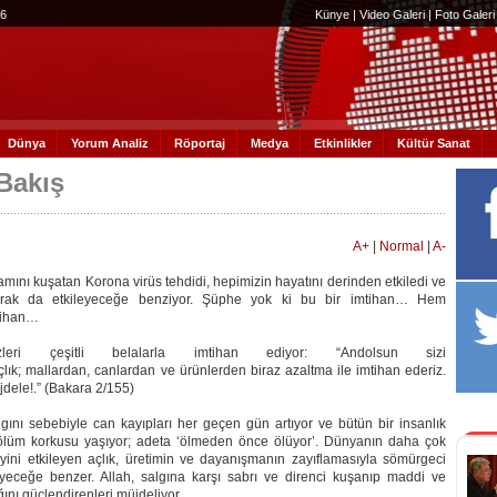
56
Künye
|
Video Galeri
|
Foto Galeri
Dünya
Yorum Analiz
Röportaj
Medya
Etkinlikler
Kültür Sanat
Bakış
A+
|
Normal
|
A-
ını kuşatan Korona virüs tehdidi, hepimizin hayatını derinden etkiledi ve
arak da etkileyeceğe benziyor. Şüphe yok ki bu bir imtihan… Hem
tihan…
zleri çeşitli belalarla imtihan ediyor: “Andolsun sizi
çlık; mallardan, canlardan ve ürünlerden biraz azaltma ile imtihan ederiz.
dele!.” (Bakara 2/155)
gını sebebiyle can kayıpları her geçen gün artıyor ve bütün bir insanlık
r ölüm korkusu yaşıyor; adeta ‘ölmeden önce ölüyor’. Dünyanın daha çok
ini etkileyen açlık, üretimin ve dayanışmanın zayıflamasıyla sömürgeci
eyeceğe benzer. Allah, salgına karşı sabrı ve direnci kuşanıp maddi ve
ğını güçlendirenleri müjdeliyor…