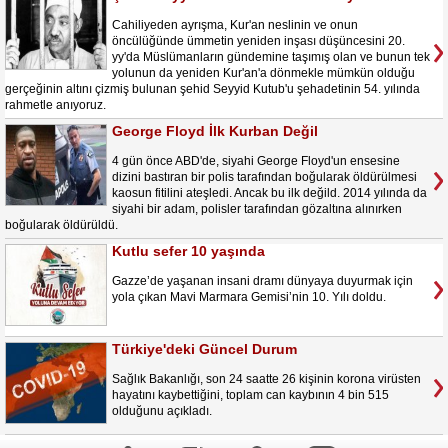
Cahiliyeden ayrışma, Kur'an neslinin ve onun
öncülüğünde ümmetin yeniden inşası düşüncesini 20.
yy'da Müslümanların gündemine taşımış olan ve bunun tek
yolunun da yeniden Kur'an'a dönmekle mümkün olduğu
gerçeğinin altını çizmiş bulunan şehid Seyyid Kutub'u şehadetinin 54. yılında
rahmetle anıyoruz.
George Floyd İlk Kurban Değil
4 gün önce ABD'de, siyahi George Floyd'un ensesine
dizini bastıran bir polis tarafından boğularak öldürülmesi
kaosun fitilini ateşledi. Ancak bu ilk değild. 2014 yılında da
siyahi bir adam, polisler tarafından gözaltına alınırken
boğularak öldürüldü.
Kutlu sefer 10 yaşında
Gazze’de yaşanan insani dramı dünyaya duyurmak için
yola çıkan Mavi Marmara Gemisi’nin 10. Yılı doldu.
Türkiye'deki Güncel Durum
Sağlık Bakanlığı, son 24 saatte 26 kişinin korona virüsten
hayatını kaybettiğini, toplam can kaybının 4 bin 515
olduğunu açıkladı.