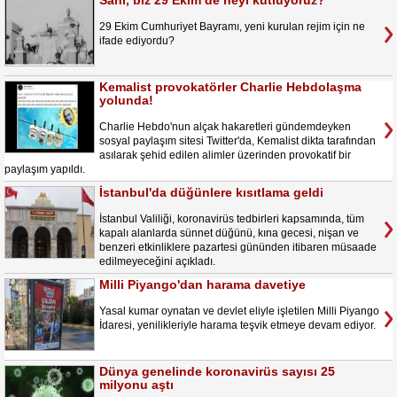
Sahi, biz 29 Ekim’de neyi kutluyoruz?
29 Ekim Cumhuriyet Bayramı, yeni kurulan rejim için ne
ifade ediyordu?
Kemalist provokatörler Charlie Hebdolaşma
yolunda!
Charlie Hebdo'nun alçak hakaretleri gündemdeyken
sosyal paylaşım sitesi Twitter'da, Kemalist dikta tarafından
asılarak şehid edilen alimler üzerinden provokatif bir
paylaşım yapıldı.
İstanbul'da düğünlere kısıtlama geldi
İstanbul Valiliği, koronavirüs tedbirleri kapsamında, tüm
kapalı alanlarda sünnet düğünü, kına gecesi, nişan ve
benzeri etkinliklere pazartesi gününden itibaren müsaade
edilmeyeceğini açıkladı.
Milli Piyango'dan harama davetiye
Yasal kumar oynatan ve devlet eliyle işletilen Milli Piyango
İdaresi, yenilikleriyle harama teşvik etmeye devam ediyor.
Dünya genelinde koronavirüs sayısı 25
milyonu aştı