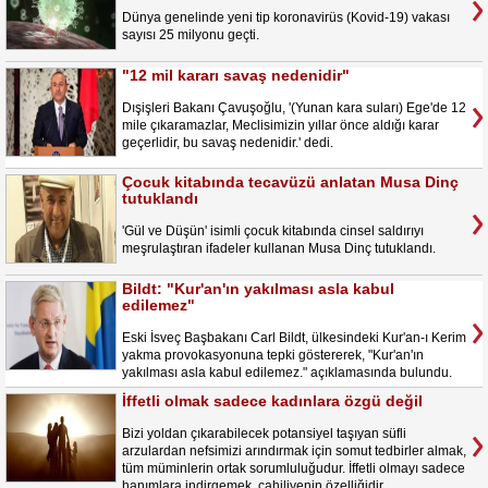
Dünya genelinde yeni tip koronavirüs (Kovid-19) vakası
sayısı 25 milyonu geçti.
"12 mil kararı savaş nedenidir"
Dışişleri Bakanı Çavuşoğlu, '(Yunan kara suları) Ege'de 12
mile çıkaramazlar, Meclisimizin yıllar önce aldığı karar
geçerlidir, bu savaş nedenidir.' dedi.
Çocuk kitabında tecavüzü anlatan Musa Dinç
tutuklandı
'Gül ve Düşün' isimli çocuk kitabında cinsel saldırıyı
meşrulaştıran ifadeler kullanan Musa Dinç tutuklandı.
Bildt: "Kur'an'ın yakılması asla kabul
edilemez"
Eski İsveç Başbakanı Carl Bildt, ülkesindeki Kur'an-ı Kerim
yakma provokasyonuna tepki göstererek, "Kur'an'ın
yakılması asla kabul edilemez." açıklamasında bulundu.
İffetli olmak sadece kadınlara özgü değil
Bizi yoldan çıkarabilecek potansiyel taşıyan süfli
arzulardan nefsimizi arındırmak için somut tedbirler almak,
tüm müminlerin ortak sorumluluğudur. İffetli olmayı sadece
hanımlara indirgemek, cahiliyenin özelliğidir.