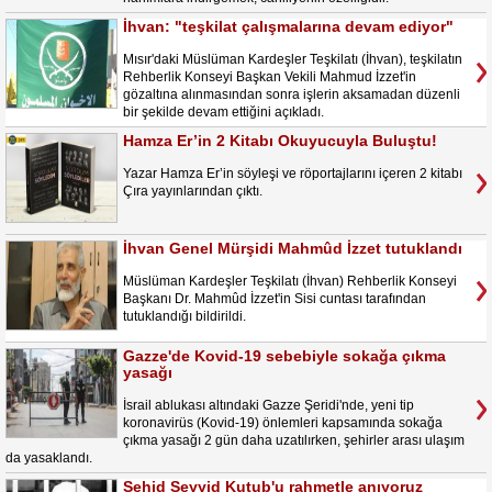
İhvan: "teşkilat çalışmalarına devam ediyor"
Mısır'daki Müslüman Kardeşler Teşkilatı (İhvan), teşkilatın
Rehberlik Konseyi Başkan Vekili Mahmud İzzet'in
gözaltına alınmasından sonra işlerin aksamadan düzenli
bir şekilde devam ettiğini açıkladı.
Hamza Er’in 2 Kitabı Okuyucuyla Buluştu!
Yazar Hamza Er’in söyleşi ve röportajlarını içeren 2 kitabı
Çıra yayınlarından çıktı.
İhvan Genel Mürşidi Mahmûd İzzet tutuklandı
Müslüman Kardeşler Teşkilatı (İhvan) Rehberlik Konseyi
Başkanı Dr. Mahmûd İzzet'in Sisi cuntası tarafından
tutuklandığı bildirildi.
Gazze'de Kovid-19 sebebiyle sokağa çıkma
yasağı
İsrail ablukası altındaki Gazze Şeridi'nde, yeni tip
koronavirüs (Kovid-19) önlemleri kapsamında sokağa
çıkma yasağı 2 gün daha uzatılırken, şehirler arası ulaşım
da yasaklandı.
Şehid Seyyid Kutub'u rahmetle anıyoruz