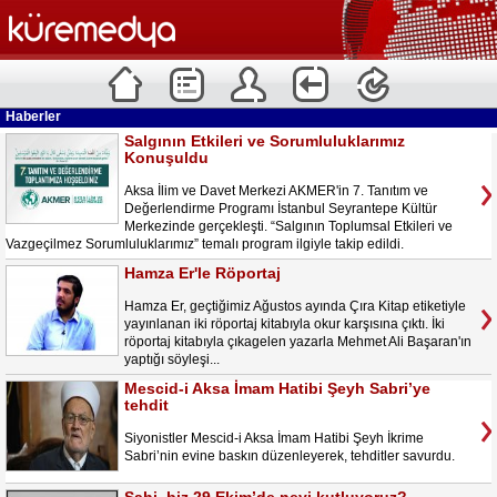
Haberler
Salgının Etkileri ve Sorumluluklarımız
Konuşuldu
Aksa İlim ve Davet Merkezi AKMER'in 7. Tanıtım ve
Değerlendirme Programı İstanbul Seyrantepe Kültür
Merkezinde gerçekleşti. “Salgının Toplumsal Etkileri ve
Vazgeçilmez Sorumluluklarımız” temalı program ilgiyle takip edildi.
Hamza Er'le Röportaj
Hamza Er, geçtiğimiz Ağustos ayında Çıra Kitap etiketiyle
yayınlanan iki röportaj kitabıyla okur karşısına çıktı. İki
röportaj kitabıyla çıkagelen yazarla Mehmet Ali Başaran'ın
yaptığı söyleşi...
Mescid-i Aksa İmam Hatibi Şeyh Sabri’ye
tehdit
Siyonistler Mescid-i Aksa İmam Hatibi Şeyh İkrime
Sabri’nin evine baskın düzenleyerek, tehditler savurdu.