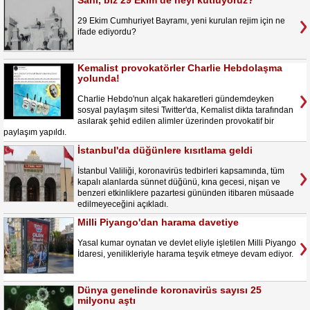
Sahi, biz 29 Ekim’de neyi kutluyoruz?
29 Ekim Cumhuriyet Bayramı, yeni kurulan rejim için ne
ifade ediyordu?
Kemalist provokatörler Charlie Hebdolaşma
yolunda!
Charlie Hebdo'nun alçak hakaretleri gündemdeyken
sosyal paylaşım sitesi Twitter'da, Kemalist dikta tarafından
asılarak şehid edilen alimler üzerinden provokatif bir
paylaşım yapıldı.
İstanbul'da düğünlere kısıtlama geldi
İstanbul Valiliği, koronavirüs tedbirleri kapsamında, tüm
kapalı alanlarda sünnet düğünü, kına gecesi, nişan ve
benzeri etkinliklere pazartesi gününden itibaren müsaade
edilmeyeceğini açıkladı.
Milli Piyango'dan harama davetiye
Yasal kumar oynatan ve devlet eliyle işletilen Milli Piyango
İdaresi, yenilikleriyle harama teşvik etmeye devam ediyor.
Dünya genelinde koronavirüs sayısı 25
milyonu aştı