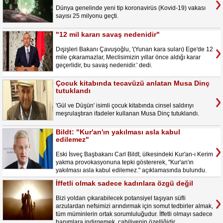
Dünya genelinde yeni tip koronavirüs (Kovid-19) vakası
sayısı 25 milyonu geçti.
"12 mil kararı savaş nedenidir"
Dışişleri Bakanı Çavuşoğlu, '(Yunan kara suları) Ege'de 12
mile çıkaramazlar, Meclisimizin yıllar önce aldığı karar
geçerlidir, bu savaş nedenidir.' dedi.
Çocuk kitabında tecavüzü anlatan Musa Dinç
tutuklandı
'Gül ve Düşün' isimli çocuk kitabında cinsel saldırıyı
meşrulaştıran ifadeler kullanan Musa Dinç tutuklandı.
Bildt: "Kur'an'ın yakılması asla kabul
edilemez"
Eski İsveç Başbakanı Carl Bildt, ülkesindeki Kur'an-ı Kerim
yakma provokasyonuna tepki göstererek, "Kur'an'ın
yakılması asla kabul edilemez." açıklamasında bulundu.
İffetli olmak sadece kadınlara özgü değil
Bizi yoldan çıkarabilecek potansiyel taşıyan süfli
arzulardan nefsimizi arındırmak için somut tedbirler almak,
tüm müminlerin ortak sorumluluğudur. İffetli olmayı sadece
hanımlara indirgemek, cahiliyenin özelliğidir.