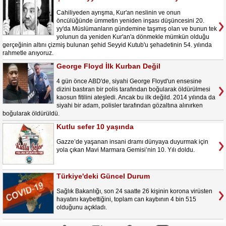
Cahiliyeden ayrışma, Kur'an neslinin ve onun
öncülüğünde ümmetin yeniden inşası düşüncesini 20.
yy'da Müslümanların gündemine taşımış olan ve bunun tek
yolunun da yeniden Kur'an'a dönmekle mümkün olduğu
gerçeğinin altını çizmiş bulunan şehid Seyyid Kutub'u şehadetinin 54. yılında
rahmetle anıyoruz.
George Floyd İlk Kurban Değil
4 gün önce ABD'de, siyahi George Floyd'un ensesine
dizini bastıran bir polis tarafından boğularak öldürülmesi
kaosun fitilini ateşledi. Ancak bu ilk değild. 2014 yılında da
siyahi bir adam, polisler tarafından gözaltına alınırken
boğularak öldürüldü.
Kutlu sefer 10 yaşında
Gazze’de yaşanan insani dramı dünyaya duyurmak için
yola çıkan Mavi Marmara Gemisi’nin 10. Yılı doldu.
Türkiye'deki Güncel Durum
Sağlık Bakanlığı, son 24 saatte 26 kişinin korona virüsten
hayatını kaybettiğini, toplam can kaybının 4 bin 515
olduğunu açıkladı.