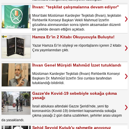
İhvan: "teşkilat çalışmalarına devam ediyor"
Mısır'daki Müslüman Kardeşler Teşkilatı (İhvan), teşkilatın
Rehberlik Konseyi Başkan Vekili Mahmud İzzet'in
gözaltına alınmasından sonra işlerin aksamadan düzenli
bir şekilde devam ettiğini açıkladı.
Hamza Er’in 2 Kitabı Okuyucuyla Buluştu!
Yazar Hamza Er’in söyleşi ve röportajlarını içeren 2 kitabı
Çıra yayınlarından çıktı.
İhvan Genel Mürşidi Mahmûd İzzet tutuklandı
Müslüman Kardeşler Teşkilatı (İhvan) Rehberlik Konseyi
Başkanı Dr. Mahmûd İzzet'in Sisi cuntası tarafından
tutuklandığı bildirildi.
Gazze'de Kovid-19 sebebiyle sokağa çıkma
yasağı
İsrail ablukası altındaki Gazze Şeridi'nde, yeni tip
koronavirüs (Kovid-19) önlemleri kapsamında sokağa
çıkma yasağı 2 gün daha uzatılırken, şehirler arası ulaşım
da yasaklandı.
Şehid Seyyid Kutub'u rahmetle anıyoruz