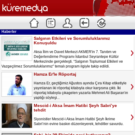
Haberler
Salgının Etkileri ve Sorumluluklarımız
Konuşuldu
Aksa İlim ve Davet Merkezi AKMER'in 7. Tanıtım ve
Değerlendirme Programı İstanbul Seyrantepe Kültür
Merkezinde gerçekleşti. “Salgının Toplumsal Etkileri ve
Vazgeçilmez Sorumluluklarımız” temalı program ilgiyle takip edildi.
Hamza Er'le Röportaj
Hamza Er, geçtiğimiz Ağustos ayında Çıra Kitap etiketiyle
yayınlanan iki röportaj kitabıyla okur karşısına çıktı. İki
röportaj kitabıyla çıkagelen yazarla Mehmet Ali Başaran'ın
yaptığı söyleşi...
Mescid-i Aksa İmam Hatibi Şeyh Sabri’ye
tehdit
Siyonistler Mescid-i Aksa İmam Hatibi Şeyh İkrime
Sabri’nin evine baskın düzenleyerek, tehditler savurdu.